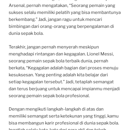
Arsenal, pernah mengatakan, “Seorang pemain yang
sukses selalu memiliki pelatih yang bisa membantunya
berkembang.” Jadi, jangan ragu untuk mencari
bimbingan dari orang-orang yang berpengalaman di
dunia sepak bola.
Terakhir, jangan pernah menyerah meskipun
menghadapi rintangan dan kegagalan. Lionel Messi,
seorang pemain sepak bola terbaik dunia, pernah
berkata, “Kegagalan adalah bagian dari proses menuju
kesuksesan. Yang penting adalah kita belajar dari
setiap kegagalan tersebut.” Jadi, tetaplah semangat
dan terus berjuang untuk mencapai impianmu menjadi
seorang pemain sepak bola profesional.
Dengan mengikuti langkah-langkah di atas dan
memiliki semangat serta ketekunan yang tinggi, kamu
bisa membangun karir profesional di dunia sepak bola.