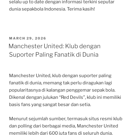
selalu up to date dengan informasi terkini seputar
dunia sepakbola Indonesia. Terima kasih!
POSTED
MARCH 29, 2026
ON
Manchester United: Klub dengan
Suporter Paling Fanatik di Dunia
Manchester United, klub dengan suporter paling
fanatik di dunia, memang tak perlu diragukan lagi
popularitasnya di kalangan penggemar sepak bola.
Dikenal dengan julukan “Red Devils”, klub ini memiliki
basis fans yang sangat besar dan setia.
Menurut sejumlah sumber, termasuk situs resmi klub
dan polling dari berbagai media, Manchester United
memiliki lebih dari 600 juta fans di seluruh dunia.