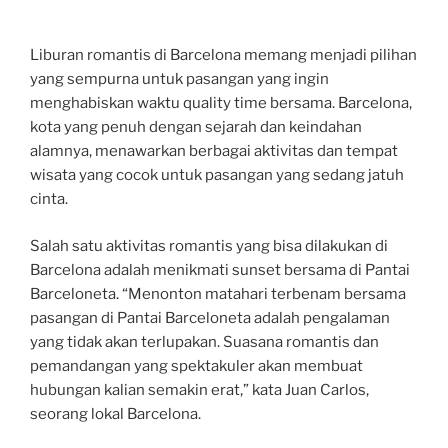
Liburan romantis di Barcelona memang menjadi pilihan
yang sempurna untuk pasangan yang ingin
menghabiskan waktu quality time bersama. Barcelona,
kota yang penuh dengan sejarah dan keindahan
alamnya, menawarkan berbagai aktivitas dan tempat
wisata yang cocok untuk pasangan yang sedang jatuh
cinta.
Salah satu aktivitas romantis yang bisa dilakukan di
Barcelona adalah menikmati sunset bersama di Pantai
Barceloneta. “Menonton matahari terbenam bersama
pasangan di Pantai Barceloneta adalah pengalaman
yang tidak akan terlupakan. Suasana romantis dan
pemandangan yang spektakuler akan membuat
hubungan kalian semakin erat,” kata Juan Carlos,
seorang lokal Barcelona.