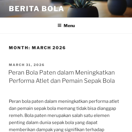
Skip
BERITA BOLA
to
content
Menu
MONTH:
MARCH 2026
POSTED
MARCH 31, 2026
ON
Peran Bola Paten dalam Meningkatkan
Performa Atlet dan Pemain Sepak Bola
Peran bola paten dalam meningkatkan performa atlet
dan pemain sepak bola memang tidak bisa dianggap
remeh. Bola paten merupakan salah satu elemen
penting dalam dunia sepak bola yang dapat
memberikan dampak yang signifikan terhadap