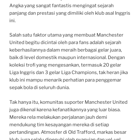
Angka yang sangat fantastis mengingat sejarah
panjang dan prestasi yang dimiliki oleh klub asal Inggris
ini.
Salah satu faktor utama yang membuat Manchester
United begitu dicintai oleh para fans adalah sejarah
keberhasilannya dalam meraih berbagai gelar juara,
baik di level domestik maupun internasional. Dengan
koleksi trofi yang mengesankan, termasuk 20 gelar
Liga Inggris dan 3 gelar Liga Champions, tak heran jika
klub ini mampu menarik perhatian para penggemar
sepak bola di seluruh dunia.
Tak hanya itu, komunitas suporter Manchester United
juga dikenal karena kefanatikannya yang luar biasa.
Mereka rela melakukan perjalanan jauh demi
mendukung tim kesayangan mereka di setiap
pertandingan. Atmosfer di Old Trafford, markas besar
klub, juga selalu dipenuhi oleh nyanyian dan yel-yel