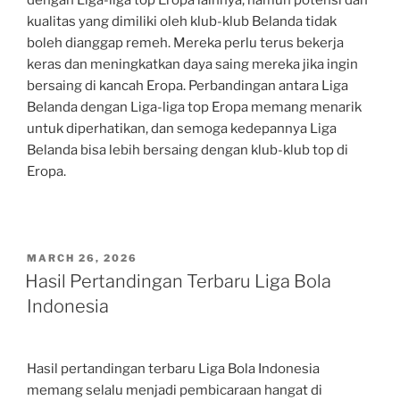
kualitas yang dimiliki oleh klub-klub Belanda tidak
boleh dianggap remeh. Mereka perlu terus bekerja
keras dan meningkatkan daya saing mereka jika ingin
bersaing di kancah Eropa. Perbandingan antara Liga
Belanda dengan Liga-liga top Eropa memang menarik
untuk diperhatikan, dan semoga kedepannya Liga
Belanda bisa lebih bersaing dengan klub-klub top di
Eropa.
POSTED
MARCH 26, 2026
ON
Hasil Pertandingan Terbaru Liga Bola
Indonesia
Hasil pertandingan terbaru Liga Bola Indonesia
memang selalu menjadi pembicaraan hangat di