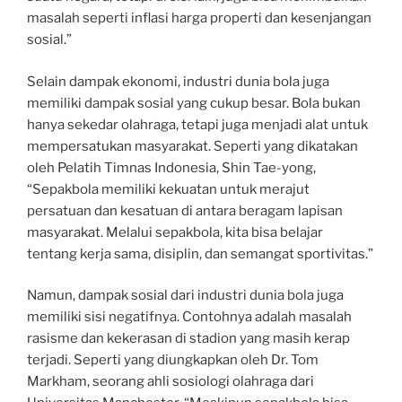
masalah seperti inflasi harga properti dan kesenjangan
sosial.”
Selain dampak ekonomi, industri dunia bola juga
memiliki dampak sosial yang cukup besar. Bola bukan
hanya sekedar olahraga, tetapi juga menjadi alat untuk
mempersatukan masyarakat. Seperti yang dikatakan
oleh Pelatih Timnas Indonesia, Shin Tae-yong,
“Sepakbola memiliki kekuatan untuk merajut
persatuan dan kesatuan di antara beragam lapisan
masyarakat. Melalui sepakbola, kita bisa belajar
tentang kerja sama, disiplin, dan semangat sportivitas.”
Namun, dampak sosial dari industri dunia bola juga
memiliki sisi negatifnya. Contohnya adalah masalah
rasisme dan kekerasan di stadion yang masih kerap
terjadi. Seperti yang diungkapkan oleh Dr. Tom
Markham, seorang ahli sosiologi olahraga dari