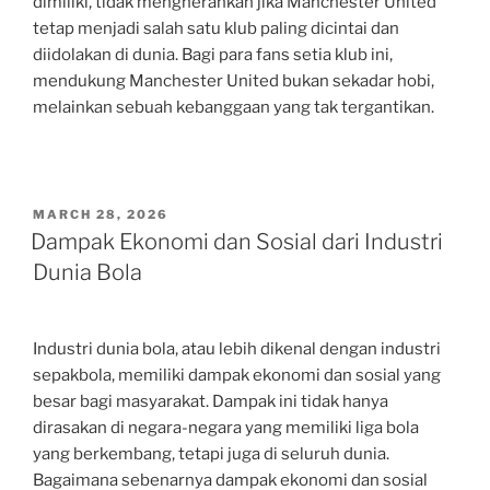
dimiliki, tidak mengherankan jika Manchester United
tetap menjadi salah satu klub paling dicintai dan
diidolakan di dunia. Bagi para fans setia klub ini,
mendukung Manchester United bukan sekadar hobi,
melainkan sebuah kebanggaan yang tak tergantikan.
POSTED
MARCH 28, 2026
ON
Dampak Ekonomi dan Sosial dari Industri
Dunia Bola
Industri dunia bola, atau lebih dikenal dengan industri
sepakbola, memiliki dampak ekonomi dan sosial yang
besar bagi masyarakat. Dampak ini tidak hanya
dirasakan di negara-negara yang memiliki liga bola
yang berkembang, tetapi juga di seluruh dunia.
Bagaimana sebenarnya dampak ekonomi dan sosial