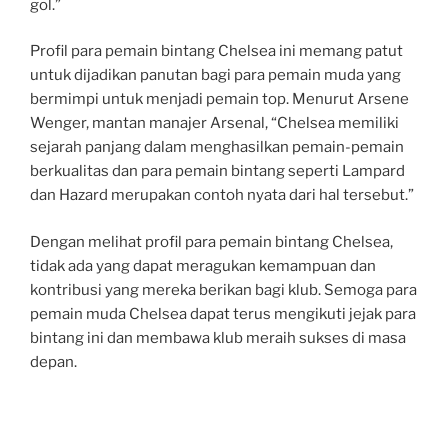
gol.”
Profil para pemain bintang Chelsea ini memang patut
untuk dijadikan panutan bagi para pemain muda yang
bermimpi untuk menjadi pemain top. Menurut Arsene
Wenger, mantan manajer Arsenal, “Chelsea memiliki
sejarah panjang dalam menghasilkan pemain-pemain
berkualitas dan para pemain bintang seperti Lampard
dan Hazard merupakan contoh nyata dari hal tersebut.”
Dengan melihat profil para pemain bintang Chelsea,
tidak ada yang dapat meragukan kemampuan dan
kontribusi yang mereka berikan bagi klub. Semoga para
pemain muda Chelsea dapat terus mengikuti jejak para
bintang ini dan membawa klub meraih sukses di masa
depan.