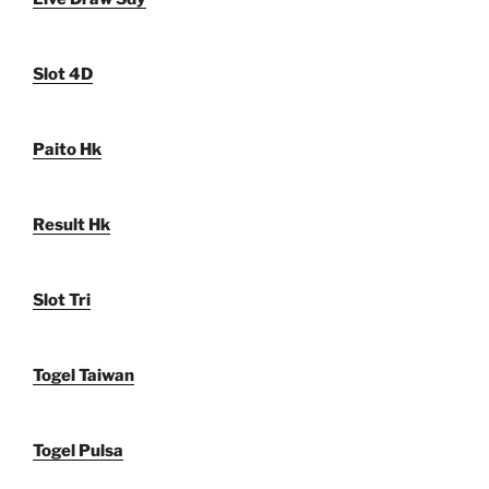
Slot 4D
Paito Hk
Result Hk
Slot Tri
Togel Taiwan
Togel Pulsa