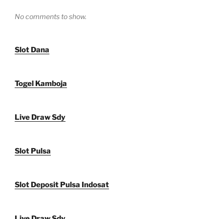
No comments to show.
Slot Dana
Togel Kamboja
Live Draw Sdy
Slot Pulsa
Slot Deposit Pulsa Indosat
Live Draw Sdy