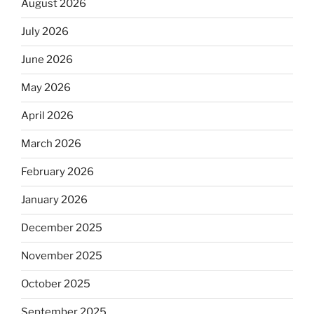
August 2026
July 2026
June 2026
May 2026
April 2026
March 2026
February 2026
January 2026
December 2025
November 2025
October 2025
September 2025