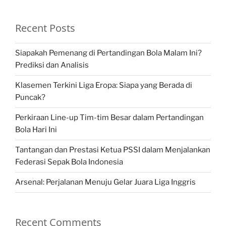
Recent Posts
Siapakah Pemenang di Pertandingan Bola Malam Ini?
Prediksi dan Analisis
Klasemen Terkini Liga Eropa: Siapa yang Berada di
Puncak?
Perkiraan Line-up Tim-tim Besar dalam Pertandingan
Bola Hari Ini
Tantangan dan Prestasi Ketua PSSI dalam Menjalankan
Federasi Sepak Bola Indonesia
Arsenal: Perjalanan Menuju Gelar Juara Liga Inggris
Recent Comments