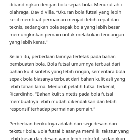
dibandingkan dengan bola sepak bola. Menurut ahli
olahraga, David Villa, “Ukuran bola futsal yang lebih
kecil membuat permainan menjadi lebih cepat dan
teknis, sedangkan bola sepak bola yang lebih besar
memungkinkan pemain untuk melakukan tendangan
yang lebih keras.”
Selain itu, perbedaan lainnya terletak pada bahan
pembuatan bola. Bola futsal umumnya terbuat dari
bahan kulit sintetis yang lebih ringan, sementara bola
sepak bola biasanya terbuat dari bahan kulit asli yang
lebih tahan lama. Menurut pelatih futsal terkenal,
Ricardinho, “Bahan kulit sintetis pada bola futsal
membuatnya lebih mudah dikendalikan dan lebih
responsif terhadap permainan pemain.”
Perbedaan berikutnya adalah dari segi desain dan
tekstur bola. Bola futsal biasanya memiliki tekstur yang
lebih kasar dan desain yang lebih colorful, sedangkan