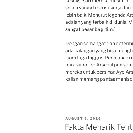
kesuksesan mereka musim ini. 
selalu sangat mendukung dan 
lebih baik. Menurut legenda Ar
adalah yang terbaik di dunia. 
sangat besar bagi tim.”
Dengan semangat dan determinas
ada halangan yang bisa mengh
juara Liga Inggris. Perjalanan 
para suporter Arsenal pun sema
mereka untuk bersinar. Ayo Ar
kalian memang pantas menjadi 
POSTED
AUGUST 5, 2026
ON
Fakta Menarik Tent