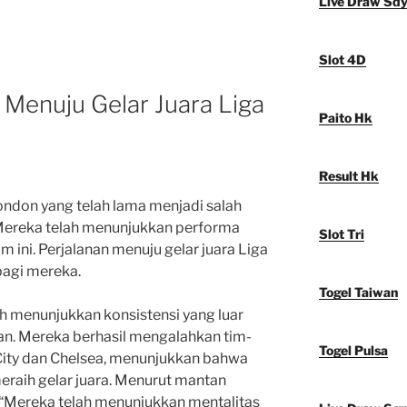
Live Draw Sd
Slot 4D
n Menuju Gelar Juara Liga
Paito Hk
Result Hk
ondon yang telah lama menjadi salah
. Mereka telah menunjukkan performa
Slot Tri
m ini. Perjalanan menuju gelar juara Liga
 bagi mereka.
Togel Taiwan
ah menunjukkan konsistensi yang luar
an. Mereka berhasil mengalahkan tim-
Togel Pulsa
City dan Chelsea, menunjukkan bahwa
eraih gelar juara. Menurut mantan
, “Mereka telah menunjukkan mentalitas