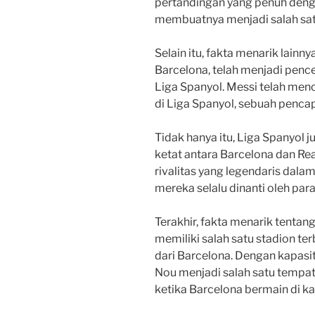
pertandingan yang penuh denga
membuatnya menjadi salah satu 
Selain itu, fakta menarik lainn
Barcelona, telah menjadi penc
Liga Spanyol. Messi telah men
di Liga Spanyol, sebuah pencap
Tidak hanya itu, Liga Spanyol 
ketat antara Barcelona dan Rea
rivalitas yang legendaris dal
mereka selalu dinanti oleh par
Terakhir, fakta menarik tentang
memiliki salah satu stadion te
dari Barcelona. Dengan kapasi
Nou menjadi salah satu tempa
ketika Barcelona bermain di k