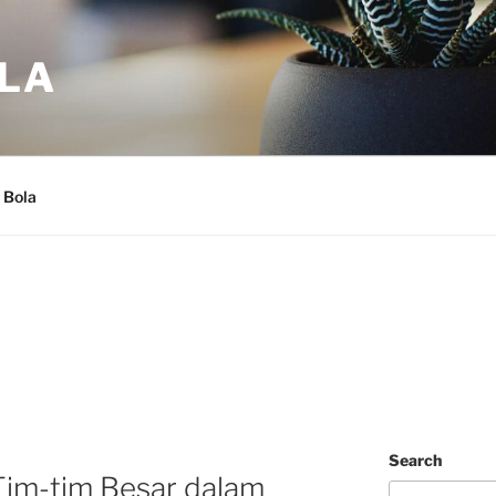
OLA
 Bola
Search
Tim-tim Besar dalam