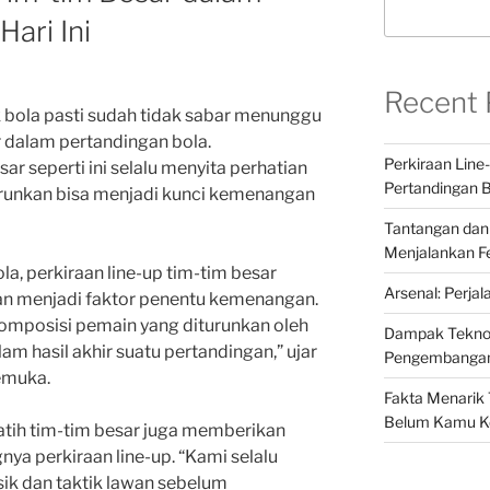
ari Ini
Recent 
k bola pasti sudah tidak sabar menunggu
r dalam pertandingan bola.
Perkiraan Line
r seperti ini selalu menyita perhatian
Pertandingan Bo
turunkan bisa menjadi kunci kemenangan
Tantangan dan 
Menjalankan Fe
la, perkiraan line-up tim-tim besar
Arsenal: Perjal
kan menjadi faktor penentu kemenangan.
komposisi pemain yang diturunkan oleh
Dampak Teknolo
am hasil akhir suatu pertandingan,” ujar
Pengembangan 
kemuka.
Fakta Menarik 
Belum Kamu K
tih tim-tim besar juga memberikan
ya perkiraan line-up. “Kami selalu
ik dan taktik lawan sebelum