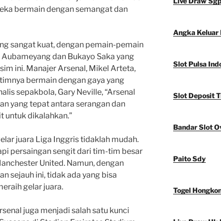
Live Draw Sg
ereka bermain dengan semangat dan
Angka Keluar
yang sangat kuat, dengan pemain-pemain
ck Aubameyang dan Bukayo Saka yang
Slot Pulsa Ind
m ini. Manajer Arsenal, Mikel Arteta,
a timnya bermain dengan gaya yang
alis sepakbola, Gary Neville, “Arsenal
Slot Deposit T
n yang tepat antara serangan dan
t untuk dikalahkan.”
Bandar Slot O
elar juara Liga Inggris tidaklah mudah.
i persaingan sengit dari tim-tim besar
Paito Sdy
 Manchester United. Namun, dengan
 sejauh ini, tidak ada yang bisa
raih gelar juara.
Togel Hongko
senal juga menjadi salah satu kunci