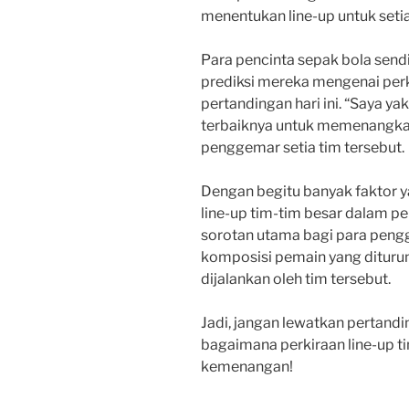
menentukan line-up untuk setiap
Para pencinta sepak bola send
prediksi mereka mengenai perk
pertandingan hari ini. “Saya y
terbaiknya untuk memenangkan 
penggemar setia tim tersebut.
Dengan begitu banyak faktor y
line-up tim-tim besar dalam per
sorotan utama bagi para peng
komposisi pemain yang dituru
dijalankan oleh tim tersebut.
Jadi, jangan lewatkan pertanding
bagaimana perkiraan line-up t
kemenangan!