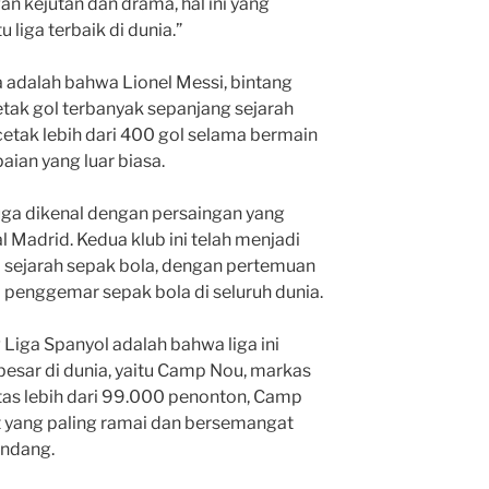
n kejutan dan drama, hal ini yang
liga terbaik di dunia.”
ya adalah bahwa Lionel Messi, bintang
etak gol terbanyak sepanjang sejarah
cetak lebih dari 400 gol selama bermain
aian yang luar biasa.
juga dikenal dengan persaingan yang
l Madrid. Kedua klub ini telah menjadi
am sejarah sepak bola, dengan pertemuan
a penggemar sepak bola di seluruh dunia.
 Liga Spanyol adalah bahwa liga ini
rbesar di dunia, yaitu Camp Nou, markas
tas lebih dari 99.000 penonton, Camp
t yang paling ramai dan bersemangat
andang.