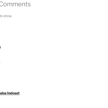
 Comments
o show.
a
y
ulsa Indosat