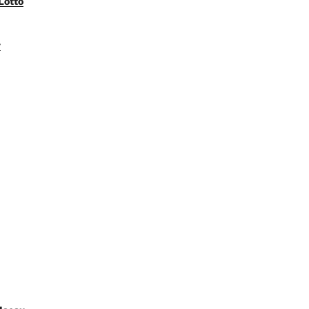
Lotto
y