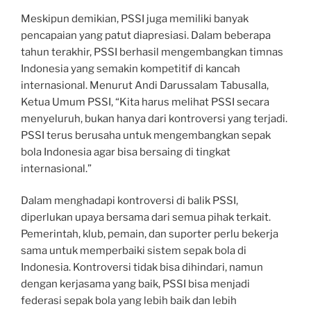
Meskipun demikian, PSSI juga memiliki banyak
pencapaian yang patut diapresiasi. Dalam beberapa
tahun terakhir, PSSI berhasil mengembangkan timnas
Indonesia yang semakin kompetitif di kancah
internasional. Menurut Andi Darussalam Tabusalla,
Ketua Umum PSSI, “Kita harus melihat PSSI secara
menyeluruh, bukan hanya dari kontroversi yang terjadi.
PSSI terus berusaha untuk mengembangkan sepak
bola Indonesia agar bisa bersaing di tingkat
internasional.”
Dalam menghadapi kontroversi di balik PSSI,
diperlukan upaya bersama dari semua pihak terkait.
Pemerintah, klub, pemain, dan suporter perlu bekerja
sama untuk memperbaiki sistem sepak bola di
Indonesia. Kontroversi tidak bisa dihindari, namun
dengan kerjasama yang baik, PSSI bisa menjadi
federasi sepak bola yang lebih baik dan lebih