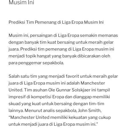
Musim Ini
Prediksi Tim Pemenang di Liga Eropa Musim Ini
Musim ini, persaingan di Liga Eropa semakin memanas
dengan banyak tim kuat bersaing untuk meraih gelar
juara. Prediksi tim pemenang di Liga Eropa musim ini
menjadi topik hangat yang banyak dibicarakan oleh
para penggemar sepakbola.
Salah satu tim yang menjadi favorit untuk meraih gelar
juara di Liga Eropa musim ini adalah Manchester
United. Tim asuhan Ole Gunnar Solskjaer ini tampil
impresif di kompetisi Eropa dan dianggap memiliki
skuad yang kuat untuk bersaing dengan tim-tim
lainnya. Menurut analis sepakbola, John Smith,
“Manchester United memiliki kekuatan yang cukup
untuk menjadi juara di Liga Eropa musim ini.”