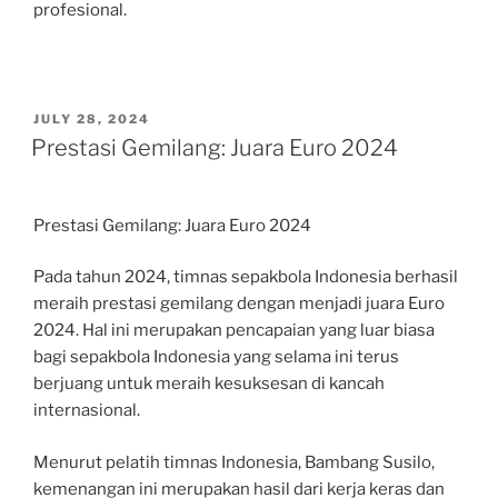
profesional.
POSTED
JULY 28, 2024
ON
Prestasi Gemilang: Juara Euro 2024
Prestasi Gemilang: Juara Euro 2024
Pada tahun 2024, timnas sepakbola Indonesia berhasil
meraih prestasi gemilang dengan menjadi juara Euro
2024. Hal ini merupakan pencapaian yang luar biasa
bagi sepakbola Indonesia yang selama ini terus
berjuang untuk meraih kesuksesan di kancah
internasional.
Menurut pelatih timnas Indonesia, Bambang Susilo,
kemenangan ini merupakan hasil dari kerja keras dan