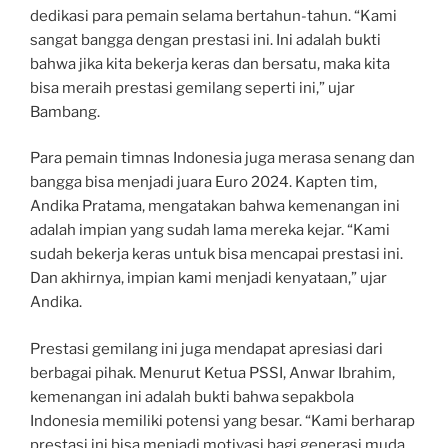
dedikasi para pemain selama bertahun-tahun. “Kami
sangat bangga dengan prestasi ini. Ini adalah bukti
bahwa jika kita bekerja keras dan bersatu, maka kita
bisa meraih prestasi gemilang seperti ini,” ujar
Bambang.
Para pemain timnas Indonesia juga merasa senang dan
bangga bisa menjadi juara Euro 2024. Kapten tim,
Andika Pratama, mengatakan bahwa kemenangan ini
adalah impian yang sudah lama mereka kejar. “Kami
sudah bekerja keras untuk bisa mencapai prestasi ini.
Dan akhirnya, impian kami menjadi kenyataan,” ujar
Andika.
Prestasi gemilang ini juga mendapat apresiasi dari
berbagai pihak. Menurut Ketua PSSI, Anwar Ibrahim,
kemenangan ini adalah bukti bahwa sepakbola
Indonesia memiliki potensi yang besar. “Kami berharap
prestasi ini bisa menjadi motivasi bagi generasi muda