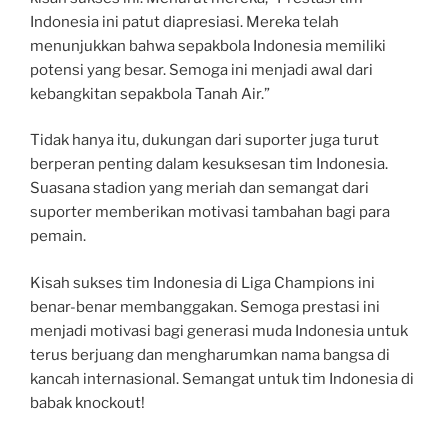
Indonesia ini patut diapresiasi. Mereka telah
menunjukkan bahwa sepakbola Indonesia memiliki
potensi yang besar. Semoga ini menjadi awal dari
kebangkitan sepakbola Tanah Air.”
Tidak hanya itu, dukungan dari suporter juga turut
berperan penting dalam kesuksesan tim Indonesia.
Suasana stadion yang meriah dan semangat dari
suporter memberikan motivasi tambahan bagi para
pemain.
Kisah sukses tim Indonesia di Liga Champions ini
benar-benar membanggakan. Semoga prestasi ini
menjadi motivasi bagi generasi muda Indonesia untuk
terus berjuang dan mengharumkan nama bangsa di
kancah internasional. Semangat untuk tim Indonesia di
babak knockout!