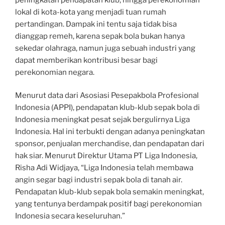
lokal di kota-kota yang menjadi tuan rumah
pertandingan. Dampak ini tentu saja tidak bisa
dianggap remeh, karena sepak bola bukan hanya
sekedar olahraga, namun juga sebuah industri yang
dapat memberikan kontribusi besar bagi
perekonomian negara.
Menurut data dari Asosiasi Pesepakbola Profesional
Indonesia (APPI), pendapatan klub-klub sepak bola di
Indonesia meningkat pesat sejak bergulirnya Liga
Indonesia. Hal ini terbukti dengan adanya peningkatan
sponsor, penjualan merchandise, dan pendapatan dari
hak siar. Menurut Direktur Utama PT Liga Indonesia,
Risha Adi Widjaya, “Liga Indonesia telah membawa
angin segar bagi industri sepak bola di tanah air.
Pendapatan klub-klub sepak bola semakin meningkat,
yang tentunya berdampak positif bagi perekonomian
Indonesia secara keseluruhan.”