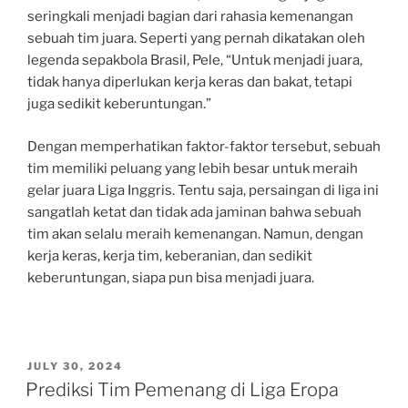
seringkali menjadi bagian dari rahasia kemenangan
sebuah tim juara. Seperti yang pernah dikatakan oleh
legenda sepakbola Brasil, Pele, “Untuk menjadi juara,
tidak hanya diperlukan kerja keras dan bakat, tetapi
juga sedikit keberuntungan.”
Dengan memperhatikan faktor-faktor tersebut, sebuah
tim memiliki peluang yang lebih besar untuk meraih
gelar juara Liga Inggris. Tentu saja, persaingan di liga ini
sangatlah ketat dan tidak ada jaminan bahwa sebuah
tim akan selalu meraih kemenangan. Namun, dengan
kerja keras, kerja tim, keberanian, dan sedikit
keberuntungan, siapa pun bisa menjadi juara.
POSTED
JULY 30, 2024
ON
Prediksi Tim Pemenang di Liga Eropa