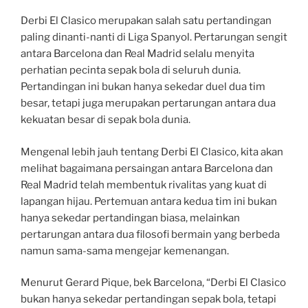
Derbi El Clasico merupakan salah satu pertandingan
paling dinanti-nanti di Liga Spanyol. Pertarungan sengit
antara Barcelona dan Real Madrid selalu menyita
perhatian pecinta sepak bola di seluruh dunia.
Pertandingan ini bukan hanya sekedar duel dua tim
besar, tetapi juga merupakan pertarungan antara dua
kekuatan besar di sepak bola dunia.
Mengenal lebih jauh tentang Derbi El Clasico, kita akan
melihat bagaimana persaingan antara Barcelona dan
Real Madrid telah membentuk rivalitas yang kuat di
lapangan hijau. Pertemuan antara kedua tim ini bukan
hanya sekedar pertandingan biasa, melainkan
pertarungan antara dua filosofi bermain yang berbeda
namun sama-sama mengejar kemenangan.
Menurut Gerard Pique, bek Barcelona, “Derbi El Clasico
bukan hanya sekedar pertandingan sepak bola, tetapi