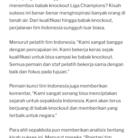
menembus babak knockout Liga Champions? Kisah
sukses ini benar-benar menginspirasi banyak orang di
tanah air. Dari kualifikasi hingga babak knockout,
perjalanan tim Indonesia sungguh luar biasa.
Menurut pelatih tim Indonesia, “Kami sangat bangga
dengan pencapaian ini. Kami bekerja keras sejak
kualifikasi untuk bisa sampai ke babak knockout.
Semua pemain dan staf pelatih bekerja sama dengan
baik dan fokus pada tujuan.”
Pemain kunci tim Indonesia juga memberikan
komentar, “Kami sangat senang bisa menciptakan
sejarah untuk sepakbola Indonesia. Kami akan terus
berjuang di babak knockout dan memberikan yang
terbaik untuk negara.”
Para ahli sepakbola pun memberikan analisis tentang
kisah sukses ini. Menurut mereka, “Prestasi tim