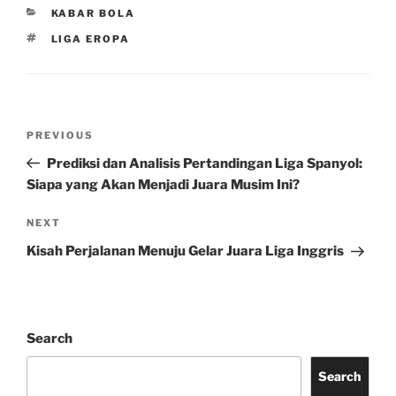
CATEGORIES
KABAR BOLA
TAGS
LIGA EROPA
Post
Previous
PREVIOUS
navigation
Post
Prediksi dan Analisis Pertandingan Liga Spanyol:
Siapa yang Akan Menjadi Juara Musim Ini?
Next
NEXT
Post
Kisah Perjalanan Menuju Gelar Juara Liga Inggris
Search
Search