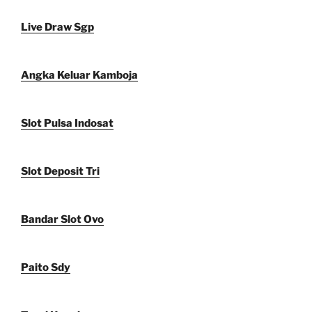
Live Draw Sgp
Angka Keluar Kamboja
Slot Pulsa Indosat
Slot Deposit Tri
Bandar Slot Ovo
Paito Sdy