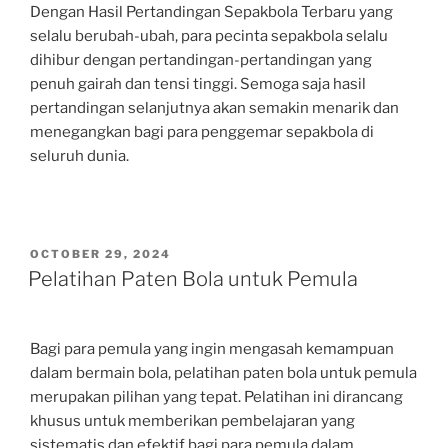
Dengan Hasil Pertandingan Sepakbola Terbaru yang
selalu berubah-ubah, para pecinta sepakbola selalu
dihibur dengan pertandingan-pertandingan yang
penuh gairah dan tensi tinggi. Semoga saja hasil
pertandingan selanjutnya akan semakin menarik dan
menegangkan bagi para penggemar sepakbola di
seluruh dunia.
POSTED
OCTOBER 29, 2024
ON
Pelatihan Paten Bola untuk Pemula
Bagi para pemula yang ingin mengasah kemampuan
dalam bermain bola, pelatihan paten bola untuk pemula
merupakan pilihan yang tepat. Pelatihan ini dirancang
khusus untuk memberikan pembelajaran yang
sistematis dan efektif bagi para pemula dalam