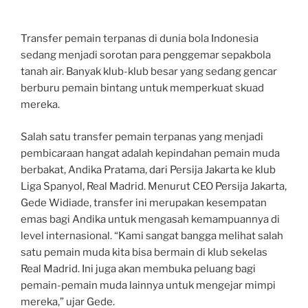
Transfer pemain terpanas di dunia bola Indonesia
sedang menjadi sorotan para penggemar sepakbola
tanah air. Banyak klub-klub besar yang sedang gencar
berburu pemain bintang untuk memperkuat skuad
mereka.
Salah satu transfer pemain terpanas yang menjadi
pembicaraan hangat adalah kepindahan pemain muda
berbakat, Andika Pratama, dari Persija Jakarta ke klub
Liga Spanyol, Real Madrid. Menurut CEO Persija Jakarta,
Gede Widiade, transfer ini merupakan kesempatan
emas bagi Andika untuk mengasah kemampuannya di
level internasional. “Kami sangat bangga melihat salah
satu pemain muda kita bisa bermain di klub sekelas
Real Madrid. Ini juga akan membuka peluang bagi
pemain-pemain muda lainnya untuk mengejar mimpi
mereka,” ujar Gede.