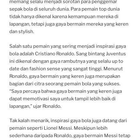
memang selalu menjadi sorotan para penggemar
sepak bola di seluruh dunia. Para pemain top dunia
tidak hanya dikenal karena kemampuan mereka di
lapangan, tetapi juga gaya bermain mereka yang keren
dan stylish.
Salah satu pemain yang sering menjadi inspirasi gaya
bola adalah Cristiano Ronaldo. Sang bintang Juventus
ini dikenal dengan gaya rambutnya yang selalu up to
date dan fashion sense yang sangat tinggi. Menurut
Ronaldo, gaya bermain yang keren juga merupakan
bagian dari citra seorang pemain bola yang sukses.
“Saya percaya bahwa gaya bermain yang keren juga
dapat memotivasi saya untuk tampil lebih baik di
lapangan,” ujar Ronaldo.
Tak kalah menarik, inspirasi gaya bola juga datang dari
pemain seperti Lionel Messi. Meskipun lebih
sederhana daripada Ronaldo, gaya bermain Messi tetap