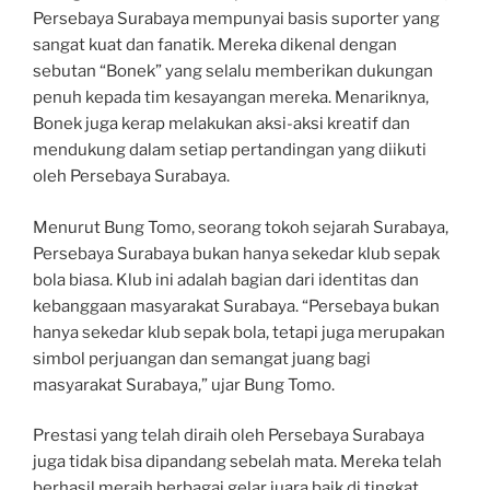
Persebaya Surabaya mempunyai basis suporter yang
sangat kuat dan fanatik. Mereka dikenal dengan
sebutan “Bonek” yang selalu memberikan dukungan
penuh kepada tim kesayangan mereka. Menariknya,
Bonek juga kerap melakukan aksi-aksi kreatif dan
mendukung dalam setiap pertandingan yang diikuti
oleh Persebaya Surabaya.
Menurut Bung Tomo, seorang tokoh sejarah Surabaya,
Persebaya Surabaya bukan hanya sekedar klub sepak
bola biasa. Klub ini adalah bagian dari identitas dan
kebanggaan masyarakat Surabaya. “Persebaya bukan
hanya sekedar klub sepak bola, tetapi juga merupakan
simbol perjuangan dan semangat juang bagi
masyarakat Surabaya,” ujar Bung Tomo.
Prestasi yang telah diraih oleh Persebaya Surabaya
juga tidak bisa dipandang sebelah mata. Mereka telah
berhasil meraih berbagai gelar juara baik di tingkat