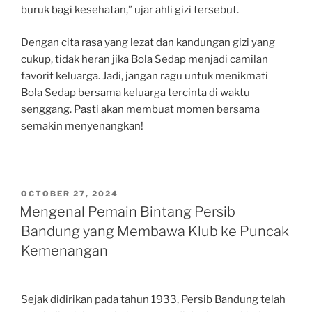
buruk bagi kesehatan,” ujar ahli gizi tersebut.
Dengan cita rasa yang lezat dan kandungan gizi yang
cukup, tidak heran jika Bola Sedap menjadi camilan
favorit keluarga. Jadi, jangan ragu untuk menikmati
Bola Sedap bersama keluarga tercinta di waktu
senggang. Pasti akan membuat momen bersama
semakin menyenangkan!
POSTED
OCTOBER 27, 2024
ON
Mengenal Pemain Bintang Persib
Bandung yang Membawa Klub ke Puncak
Kemenangan
Sejak didirikan pada tahun 1933, Persib Bandung telah