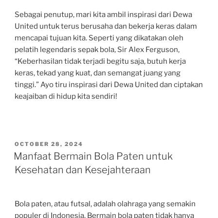
Sebagai penutup, mari kita ambil inspirasi dari Dewa
United untuk terus berusaha dan bekerja keras dalam
mencapai tujuan kita. Seperti yang dikatakan oleh
pelatih legendaris sepak bola, Sir Alex Ferguson,
“Keberhasilan tidak terjadi begitu saja, butuh kerja
keras, tekad yang kuat, dan semangat juang yang
tinggi.” Ayo tiru inspirasi dari Dewa United dan ciptakan
keajaiban di hidup kita sendiri!
POSTED
OCTOBER 28, 2024
ON
Manfaat Bermain Bola Paten untuk
Kesehatan dan Kesejahteraan
Bola paten, atau futsal, adalah olahraga yang semakin
populer di Indonesia. Bermain bola paten tidak hanya