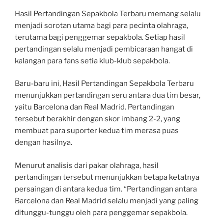
Hasil Pertandingan Sepakbola Terbaru memang selalu
menjadi sorotan utama bagi para pecinta olahraga,
terutama bagi penggemar sepakbola. Setiap hasil
pertandingan selalu menjadi pembicaraan hangat di
kalangan para fans setia klub-klub sepakbola.
Baru-baru ini, Hasil Pertandingan Sepakbola Terbaru
menunjukkan pertandingan seru antara dua tim besar,
yaitu Barcelona dan Real Madrid. Pertandingan
tersebut berakhir dengan skor imbang 2-2, yang
membuat para suporter kedua tim merasa puas
dengan hasilnya.
Menurut analisis dari pakar olahraga, hasil
pertandingan tersebut menunjukkan betapa ketatnya
persaingan di antara kedua tim. “Pertandingan antara
Barcelona dan Real Madrid selalu menjadi yang paling
ditunggu-tunggu oleh para penggemar sepakbola.