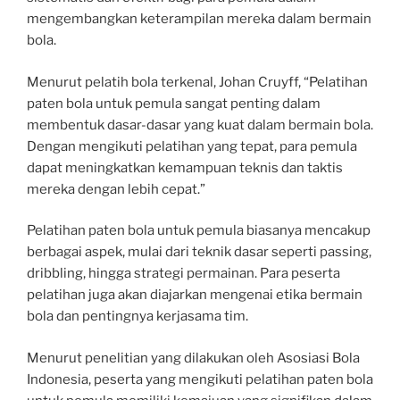
mengembangkan keterampilan mereka dalam bermain
bola.
Menurut pelatih bola terkenal, Johan Cruyff, “Pelatihan
paten bola untuk pemula sangat penting dalam
membentuk dasar-dasar yang kuat dalam bermain bola.
Dengan mengikuti pelatihan yang tepat, para pemula
dapat meningkatkan kemampuan teknis dan taktis
mereka dengan lebih cepat.”
Pelatihan paten bola untuk pemula biasanya mencakup
berbagai aspek, mulai dari teknik dasar seperti passing,
dribbling, hingga strategi permainan. Para peserta
pelatihan juga akan diajarkan mengenai etika bermain
bola dan pentingnya kerjasama tim.
Menurut penelitian yang dilakukan oleh Asosiasi Bola
Indonesia, peserta yang mengikuti pelatihan paten bola