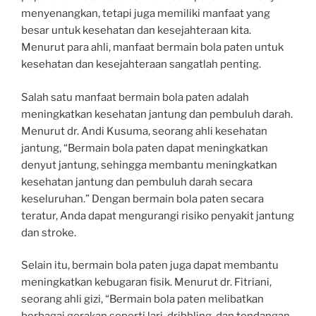
menyenangkan, tetapi juga memiliki manfaat yang
besar untuk kesehatan dan kesejahteraan kita.
Menurut para ahli, manfaat bermain bola paten untuk
kesehatan dan kesejahteraan sangatlah penting.
Salah satu manfaat bermain bola paten adalah
meningkatkan kesehatan jantung dan pembuluh darah.
Menurut dr. Andi Kusuma, seorang ahli kesehatan
jantung, “Bermain bola paten dapat meningkatkan
denyut jantung, sehingga membantu meningkatkan
kesehatan jantung dan pembuluh darah secara
keseluruhan.” Dengan bermain bola paten secara
teratur, Anda dapat mengurangi risiko penyakit jantung
dan stroke.
Selain itu, bermain bola paten juga dapat membantu
meningkatkan kebugaran fisik. Menurut dr. Fitriani,
seorang ahli gizi, “Bermain bola paten melibatkan