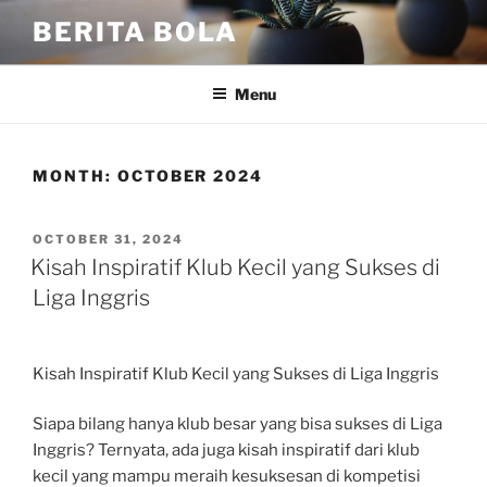
Skip
BERITA BOLA
to
content
Menu
MONTH:
OCTOBER 2024
POSTED
OCTOBER 31, 2024
ON
Kisah Inspiratif Klub Kecil yang Sukses di
Liga Inggris
Kisah Inspiratif Klub Kecil yang Sukses di Liga Inggris
Siapa bilang hanya klub besar yang bisa sukses di Liga
Inggris? Ternyata, ada juga kisah inspiratif dari klub
kecil yang mampu meraih kesuksesan di kompetisi