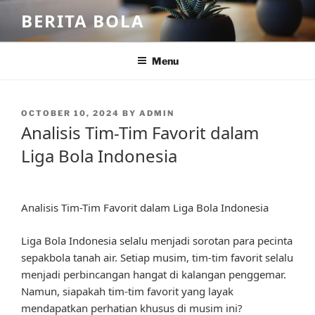
Skip
BERITA BOLA
to
content
Menu
POSTED
OCTOBER 10, 2024
BY
ADMIN
ON
Analisis Tim-Tim Favorit dalam
Liga Bola Indonesia
Analisis Tim-Tim Favorit dalam Liga Bola Indonesia
Liga Bola Indonesia selalu menjadi sorotan para pecinta
sepakbola tanah air. Setiap musim, tim-tim favorit selalu
menjadi perbincangan hangat di kalangan penggemar.
Namun, siapakah tim-tim favorit yang layak
mendapatkan perhatian khusus di musim ini?