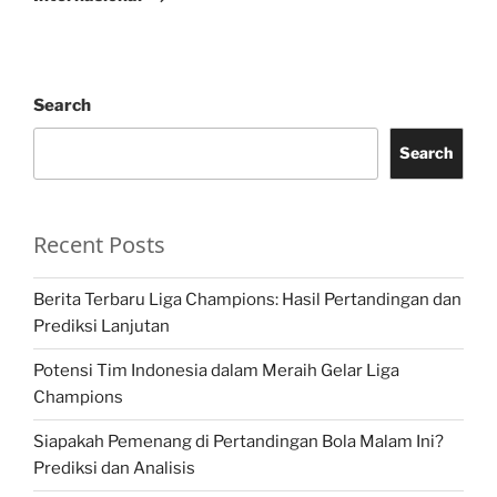
Search
Search
Recent Posts
Berita Terbaru Liga Champions: Hasil Pertandingan dan
Prediksi Lanjutan
Potensi Tim Indonesia dalam Meraih Gelar Liga
Champions
Siapakah Pemenang di Pertandingan Bola Malam Ini?
Prediksi dan Analisis