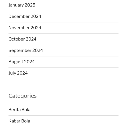
January 2025
December 2024
November 2024
October 2024
September 2024
August 2024
July 2024
Categories
Berita Bola
Kabar Bola