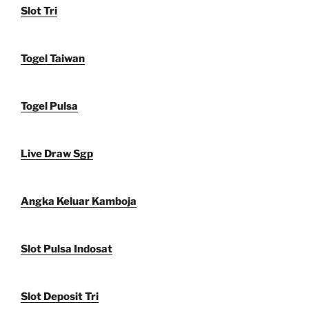
Slot Tri
Togel Taiwan
Togel Pulsa
Live Draw Sgp
Angka Keluar Kamboja
Slot Pulsa Indosat
Slot Deposit Tri