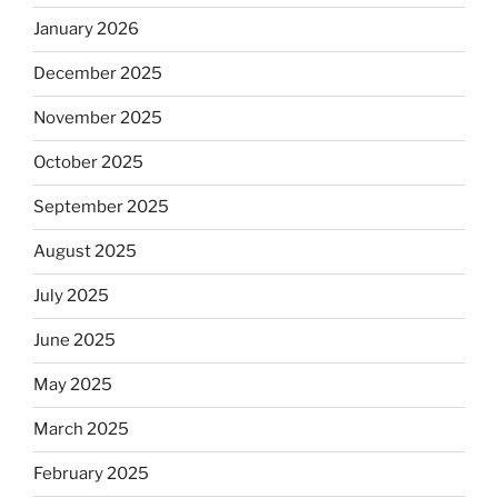
January 2026
December 2025
November 2025
October 2025
September 2025
August 2025
July 2025
June 2025
May 2025
March 2025
February 2025