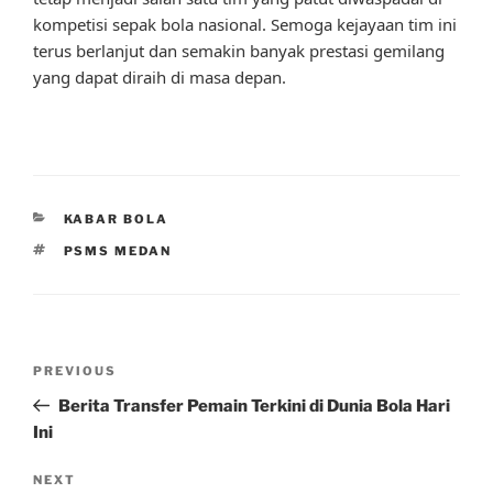
kompetisi sepak bola nasional. Semoga kejayaan tim ini
terus berlanjut dan semakin banyak prestasi gemilang
yang dapat diraih di masa depan.
CATEGORIES
KABAR BOLA
TAGS
PSMS MEDAN
Post
Previous
PREVIOUS
navigation
Post
Berita Transfer Pemain Terkini di Dunia Bola Hari
Ini
Next
NEXT