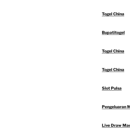
Togel China
Bupatitogel
Togel China
Togel China
Slot Pulsa
Pengeluaran 
Live Draw Ma