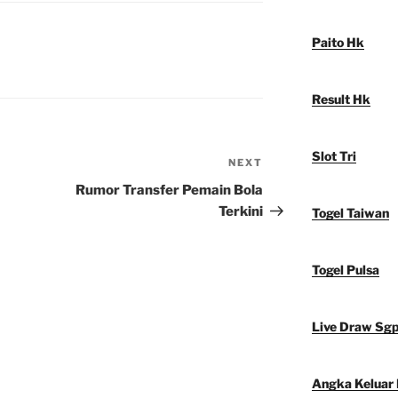
Paito Hk
Result Hk
Slot Tri
NEXT
Next
Post
Rumor Transfer Pemain Bola
Terkini
Togel Taiwan
Togel Pulsa
Live Draw Sg
Angka Keluar