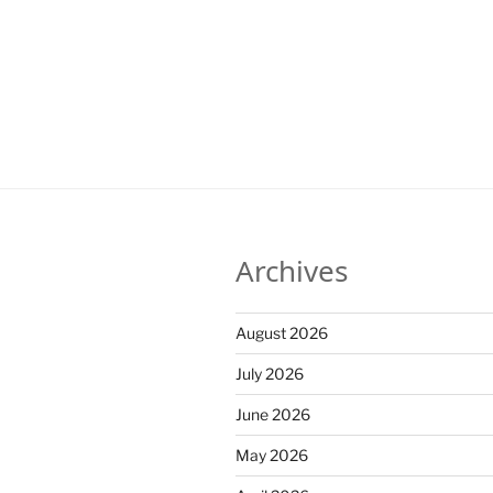
Archives
August 2026
July 2026
June 2026
May 2026