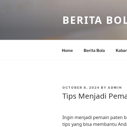
Skip
to
BERITA BO
content
Home
Berita Bola
Kabar
POSTED
OCTOBER 8, 2024
BY
ADMIN
ON
Tips Menjadi Pema
Ingin menjadi pemain paten b
tips yang bisa membantu Anda