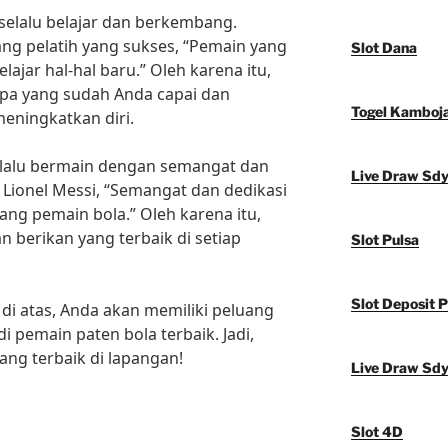
k selalu belajar dan berkembang.
ng pelatih yang sukses, “Pemain yang
Slot Dana
lajar hal-hal baru.” Oleh karena itu,
pa yang sudah Anda capai dan
Togel Kamboj
meningkatkan diri.
selalu bermain dengan semangat dan
Live Draw Sd
 Lionel Messi, “Semangat dan dedikasi
ang pemain bola.” Oleh karena itu,
n berikan yang terbaik di setiap
Slot Pulsa
Slot Deposit P
di atas, Anda akan memiliki peluang
i pemain paten bola terbaik. Jadi,
yang terbaik di lapangan!
Live Draw Sd
Slot 4D