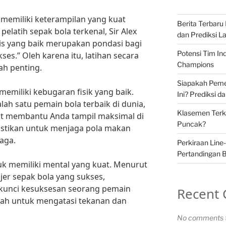
memiliki keterampilan yang kuat
Berita Terbaru
elatih sepak bola terkenal, Sir Alex
dan Prediksi L
is yang baik merupakan pondasi bagi
Potensi Tim In
es.” Oleh karena itu, latihan secara
Champions
ah penting.
Siapakah Peme
 memiliki kebugaran fisik yang baik.
Ini? Prediksi da
lah satu pemain bola terbaik di dunia,
Klasemen Terki
pat membantu Anda tampil maksimal di
Puncak?
pastikan untuk menjaga pola makan
aga.
Perkiraan Line
Pertandingan Bo
tuk memiliki mental yang kuat. Menurut
er sepak bola yang sukses,
kunci kesuksesan seorang pemain
Recent
arlah untuk mengatasi tekanan dan
No comments t