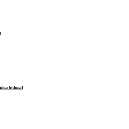
a
y
ulsa Indosat
y