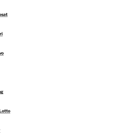
osat
ri
vo
ng
Lotto
y