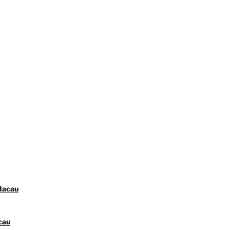
Macau
cau