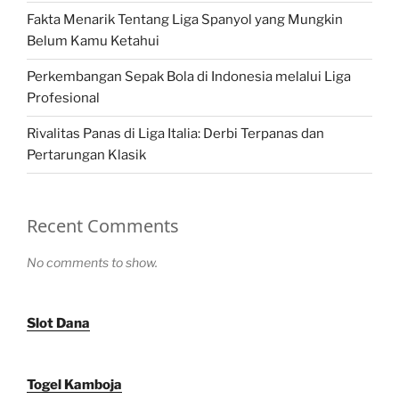
Fakta Menarik Tentang Liga Spanyol yang Mungkin
Belum Kamu Ketahui
Perkembangan Sepak Bola di Indonesia melalui Liga
Profesional
Rivalitas Panas di Liga Italia: Derbi Terpanas dan
Pertarungan Klasik
Recent Comments
No comments to show.
Slot Dana
Togel Kamboja