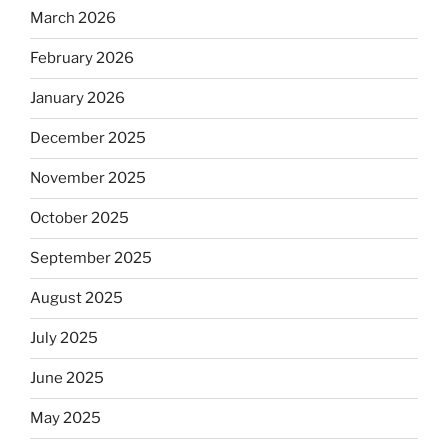
March 2026
February 2026
January 2026
December 2025
November 2025
October 2025
September 2025
August 2025
July 2025
June 2025
May 2025