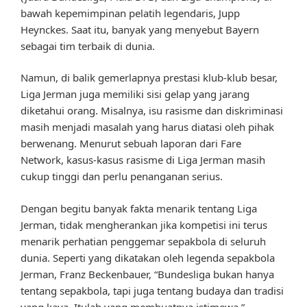
bawah kepemimpinan pelatih legendaris, Jupp
Heynckes. Saat itu, banyak yang menyebut Bayern
sebagai tim terbaik di dunia.
Namun, di balik gemerlapnya prestasi klub-klub besar,
Liga Jerman juga memiliki sisi gelap yang jarang
diketahui orang. Misalnya, isu rasisme dan diskriminasi
masih menjadi masalah yang harus diatasi oleh pihak
berwenang. Menurut sebuah laporan dari Fare
Network, kasus-kasus rasisme di Liga Jerman masih
cukup tinggi dan perlu penanganan serius.
Dengan begitu banyak fakta menarik tentang Liga
Jerman, tidak mengherankan jika kompetisi ini terus
menarik perhatian penggemar sepakbola di seluruh
dunia. Seperti yang dikatakan oleh legenda sepakbola
Jerman, Franz Beckenbauer, “Bundesliga bukan hanya
tentang sepakbola, tapi juga tentang budaya dan tradisi
yang kaya. Itulah yang membuatnya istimewa.”