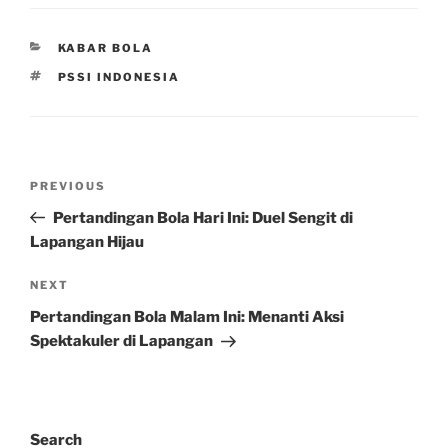
CATEGORIES
KABAR BOLA
TAGS
PSSI INDONESIA
Post
Previous
PREVIOUS
navigation
Post
Pertandingan Bola Hari Ini: Duel Sengit di
Lapangan Hijau
Next
NEXT
Post
Pertandingan Bola Malam Ini: Menanti Aksi
Spektakuler di Lapangan
Search