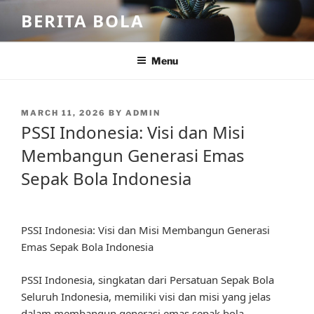
Skip
BERITA BOLA
to
content
Menu
POSTED
MARCH 11, 2026
BY
ADMIN
ON
PSSI Indonesia: Visi dan Misi
Membangun Generasi Emas
Sepak Bola Indonesia
PSSI Indonesia: Visi dan Misi Membangun Generasi
Emas Sepak Bola Indonesia
PSSI Indonesia, singkatan dari Persatuan Sepak Bola
Seluruh Indonesia, memiliki visi dan misi yang jelas
dalam membangun generasi emas sepak bola