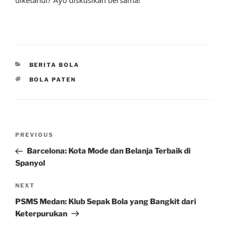
CATEGORIES
BERITA BOLA
TAGS
BOLA PATEN
Post
Previous
PREVIOUS
navigation
Post
Barcelona: Kota Mode dan Belanja Terbaik di
Spanyol
Next
NEXT
Post
PSMS Medan: Klub Sepak Bola yang Bangkit dari
Keterpurukan