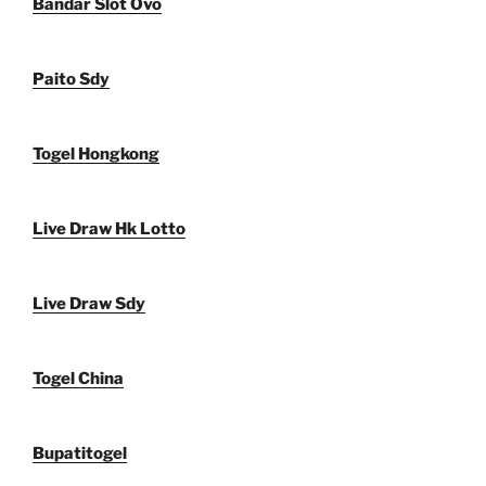
Bandar Slot Ovo
Paito Sdy
Togel Hongkong
Live Draw Hk Lotto
Live Draw Sdy
Togel China
Bupatitogel