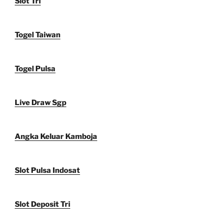
Slot Tri
Togel Taiwan
Togel Pulsa
Live Draw Sgp
Angka Keluar Kamboja
Slot Pulsa Indosat
Slot Deposit Tri