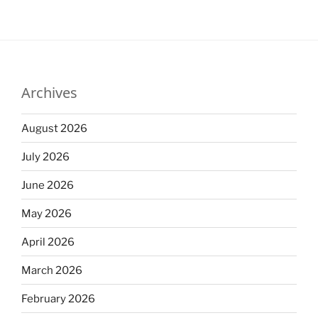
Archives
August 2026
July 2026
June 2026
May 2026
April 2026
March 2026
February 2026