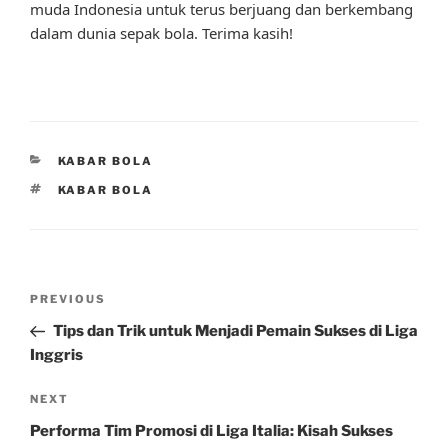
muda Indonesia untuk terus berjuang dan berkembang
dalam dunia sepak bola. Terima kasih!
CATEGORIES
KABAR BOLA
TAGS
KABAR BOLA
Post
Previous
PREVIOUS
navigation
Post
Tips dan Trik untuk Menjadi Pemain Sukses di Liga
Inggris
Next
NEXT
Post
Performa Tim Promosi di Liga Italia: Kisah Sukses