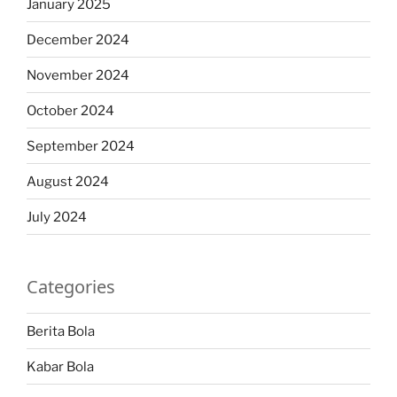
January 2025
December 2024
November 2024
October 2024
September 2024
August 2024
July 2024
Categories
Berita Bola
Kabar Bola