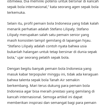
istimewa. Dia memiliki potensi untuk bersinar di kancah
sepak bola internasional,” kata seorang agen sepak bola
terkemuka.
Selain itu, profil pemain bola Indonesia yang tidak kalah
menarik perhatian adalah Stefano Lilipaly. Stefano
Lilipaly merupakan salah satu pemain senior yang
masih konsisten tampil gemilang di lapangan hijau.
“Stefano Lilipaly adalah contoh nyata bahwa usia
bukanlah halangan untuk tetap bersinar di dunia sepak
bola,” ujar seorang pelatih sepak bola.
Dengan begitu banyak pemain bola Indonesia yang
masuk kabar terpopuler minggu ini, tidak ada keraguan
bahwa talenta sepak bola Tanah Air semakin
berkembang. Mari terus dukung para pemain bola
Indonesia agar bisa meraih prestasi yang gemilang di
kancah internasional. Semoga artikel ini dapat
memberikan inspirasi dan semangat bagi para pemain