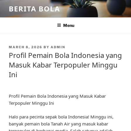
Skip
BERITA BOLA
to
content
Menu
POSTED
MARCH 8, 2026
BY
ADMIN
ON
Profil Pemain Bola Indonesia yang
Masuk Kabar Terpopuler Minggu
Ini
Profil Pemain Bola Indonesia yang Masuk Kabar
Terpopuler Minggu Ini
Halo para pecinta sepak bola Indonesia! Minggu ini,
banyak pemain bola Tanah Air yang masuk kabar
terpopuler di berbagai media. Salah satunya adalah