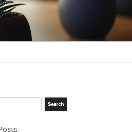
Search
Posts