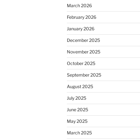
March 2026
February 2026
January 2026
December 2025
November 2025
October 2025
September 2025
August 2025
July 2025
June 2025
May 2025
March 2025