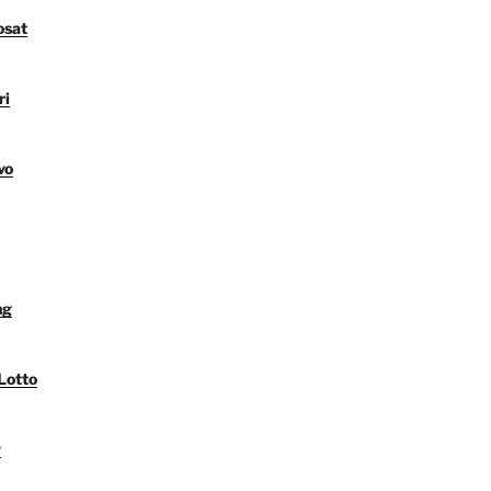
osat
ri
vo
ng
Lotto
y