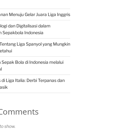
anan Menuju Gelar Juara Liga Inggris
gi dan Digitalisasi dalam
Sepakbola Indonesia
Tentang Liga Spanyol yang Mungkin
etahui
epak Bola di Indonesia melalui
l
 di Liga Italia: Derbi Terpanas dan
asik
 Comments
o show.