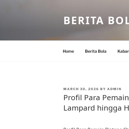
Skip
to
BERITA BO
content
Home
Berita Bola
Kabar
POSTED
MARCH 30, 2026
BY
ADMIN
ON
Profil Para Pemain
Lampard hingga H