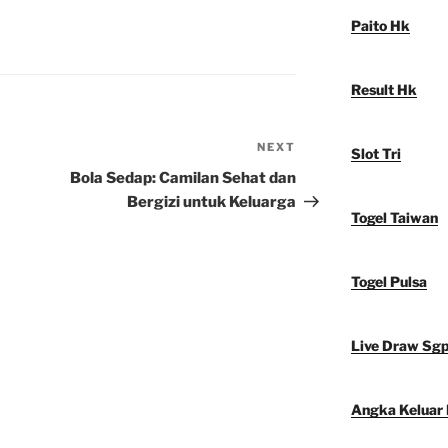
Paito Hk
Result Hk
NEXT
Next
Slot Tri
Post
Bola Sedap: Camilan Sehat dan
Bergizi untuk Keluarga
Togel Taiwan
Togel Pulsa
Live Draw Sg
Angka Keluar