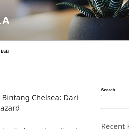
LA
 Bola
Search
 Bintang Chelsea: Dari
azard
Recent 