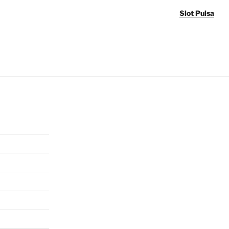
Slot Pulsa