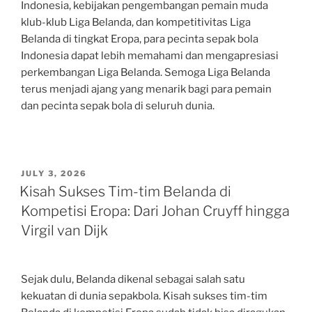
Indonesia, kebijakan pengembangan pemain muda
klub-klub Liga Belanda, dan kompetitivitas Liga
Belanda di tingkat Eropa, para pecinta sepak bola
Indonesia dapat lebih memahami dan mengapresiasi
perkembangan Liga Belanda. Semoga Liga Belanda
terus menjadi ajang yang menarik bagi para pemain
dan pecinta sepak bola di seluruh dunia.
POSTED
JULY 3, 2026
ON
Kisah Sukses Tim-tim Belanda di
Kompetisi Eropa: Dari Johan Cruyff hingga
Virgil van Dijk
Sejak dulu, Belanda dikenal sebagai salah satu
kekuatan di dunia sepakbola. Kisah sukses tim-tim