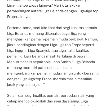
Liga-liga top Eropa lainnya? Mari kita lakukan
perbandingan antara Liga Belanda dengan Liga-liga top
Eropa lainnya.
Pertama-tama, mari kita lihat dari segi kualitas pemain.
Liga Belanda memang dikenal sebagai liga yang
menghasilkan pemain-pemain muda berbakat. Namun,
jika dibandingkan dengan Liga-liga top Eropa seperti
Liga Inggris, Liga Spanyol, atau Liga Italia, kualitas
pemain di Liga Belanda masih terbilang di bawah.
Menurut analis sepak bola, John Smith, “Liga Belanda
memang memiliki potensi besar dalam
mengembangkan pemain muda, namun untuk bersaing
dengan Liga-liga top Eropa, mereka masih memiliki
jarak yang cukup jauh.”
Selain dari segi kualitas pemain, perbedaan lain yang
cukup mencolok adalah dari segi daya saing. Liga