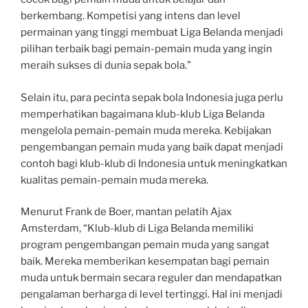
berkembang. Kompetisi yang intens dan level
permainan yang tinggi membuat Liga Belanda menjadi
pilihan terbaik bagi pemain-pemain muda yang ingin
meraih sukses di dunia sepak bola.”
Selain itu, para pecinta sepak bola Indonesia juga perlu
memperhatikan bagaimana klub-klub Liga Belanda
mengelola pemain-pemain muda mereka. Kebijakan
pengembangan pemain muda yang baik dapat menjadi
contoh bagi klub-klub di Indonesia untuk meningkatkan
kualitas pemain-pemain muda mereka.
Menurut Frank de Boer, mantan pelatih Ajax
Amsterdam, “Klub-klub di Liga Belanda memiliki
program pengembangan pemain muda yang sangat
baik. Mereka memberikan kesempatan bagi pemain
muda untuk bermain secara reguler dan mendapatkan
pengalaman berharga di level tertinggi. Hal ini menjadi