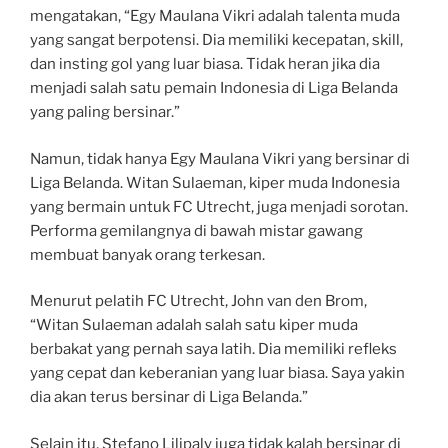
mengatakan, “Egy Maulana Vikri adalah talenta muda
yang sangat berpotensi. Dia memiliki kecepatan, skill,
dan insting gol yang luar biasa. Tidak heran jika dia
menjadi salah satu pemain Indonesia di Liga Belanda
yang paling bersinar.”
Namun, tidak hanya Egy Maulana Vikri yang bersinar di
Liga Belanda. Witan Sulaeman, kiper muda Indonesia
yang bermain untuk FC Utrecht, juga menjadi sorotan.
Performa gemilangnya di bawah mistar gawang
membuat banyak orang terkesan.
Menurut pelatih FC Utrecht, John van den Brom,
“Witan Sulaeman adalah salah satu kiper muda
berbakat yang pernah saya latih. Dia memiliki refleks
yang cepat dan keberanian yang luar biasa. Saya yakin
dia akan terus bersinar di Liga Belanda.”
Selain itu, Stefano Lilipaly juga tidak kalah bersinar di