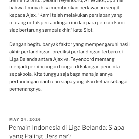
Sementara itu, pelatih Feyenoord, Arne Slot, optimis
bahwa timnya bisa memberikan perlawanan sengit
kepada Ajax. “Kami telah melakukan persiapan yang
matang untuk pertandingan ini dan para pemain kami
siap bertarung sampai akhir,” kata Slot.
Dengan begitu banyak faktor yang mempengaruhi hasil
akhir pertandingan, prediksi pertandingan terbaru di
Liga Belanda antara Ajax vs. Feyenoord memang
menjadi perbincangan hangat di kalangan pencinta
sepakbola. Kita tunggu saja bagaimana jalannya
pertandingan nanti dan siapa yang akan keluar sebagai
pemenangnya.
POSTED
MAY 24, 2026
ON
Pemain Indonesia di Liga Belanda: Siapa
yang Paling Bersinar?