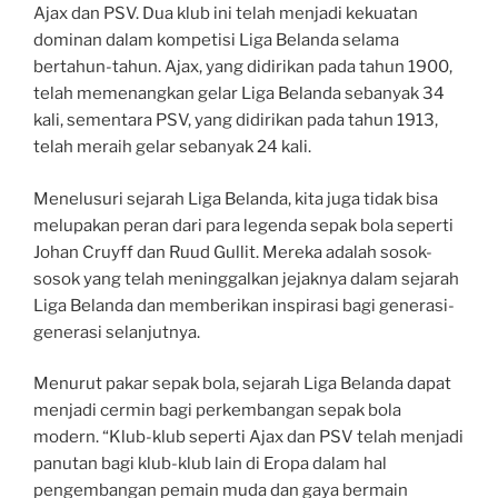
Ajax dan PSV. Dua klub ini telah menjadi kekuatan
dominan dalam kompetisi Liga Belanda selama
bertahun-tahun. Ajax, yang didirikan pada tahun 1900,
telah memenangkan gelar Liga Belanda sebanyak 34
kali, sementara PSV, yang didirikan pada tahun 1913,
telah meraih gelar sebanyak 24 kali.
Menelusuri sejarah Liga Belanda, kita juga tidak bisa
melupakan peran dari para legenda sepak bola seperti
Johan Cruyff dan Ruud Gullit. Mereka adalah sosok-
sosok yang telah meninggalkan jejaknya dalam sejarah
Liga Belanda dan memberikan inspirasi bagi generasi-
generasi selanjutnya.
Menurut pakar sepak bola, sejarah Liga Belanda dapat
menjadi cermin bagi perkembangan sepak bola
modern. “Klub-klub seperti Ajax dan PSV telah menjadi
panutan bagi klub-klub lain di Eropa dalam hal
pengembangan pemain muda dan gaya bermain