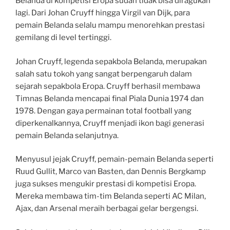
Belanda di kompetisi Eropa sudah tidak bisa diragukan
lagi. Dari Johan Cruyff hingga Virgil van Dijk, para
pemain Belanda selalu mampu menorehkan prestasi
gemilang di level tertinggi.
Johan Cruyff, legenda sepakbola Belanda, merupakan
salah satu tokoh yang sangat berpengaruh dalam
sejarah sepakbola Eropa. Cruyff berhasil membawa
Timnas Belanda mencapai final Piala Dunia 1974 dan
1978. Dengan gaya permainan total football yang
diperkenalkannya, Cruyff menjadi ikon bagi generasi
pemain Belanda selanjutnya.
Menyusul jejak Cruyff, pemain-pemain Belanda seperti
Ruud Gullit, Marco van Basten, dan Dennis Bergkamp
juga sukses mengukir prestasi di kompetisi Eropa.
Mereka membawa tim-tim Belanda seperti AC Milan,
Ajax, dan Arsenal meraih berbagai gelar bergengsi.