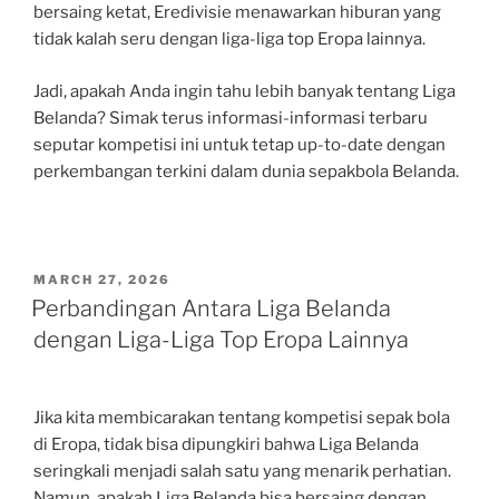
bersaing ketat, Eredivisie menawarkan hiburan yang
tidak kalah seru dengan liga-liga top Eropa lainnya.
Jadi, apakah Anda ingin tahu lebih banyak tentang Liga
Belanda? Simak terus informasi-informasi terbaru
seputar kompetisi ini untuk tetap up-to-date dengan
perkembangan terkini dalam dunia sepakbola Belanda.
POSTED
MARCH 27, 2026
ON
Perbandingan Antara Liga Belanda
dengan Liga-Liga Top Eropa Lainnya
Jika kita membicarakan tentang kompetisi sepak bola
di Eropa, tidak bisa dipungkiri bahwa Liga Belanda
seringkali menjadi salah satu yang menarik perhatian.
Namun, apakah Liga Belanda bisa bersaing dengan