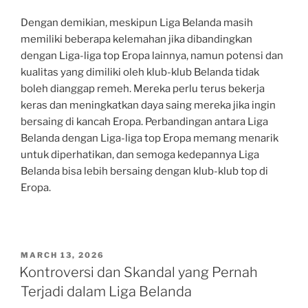
Dengan demikian, meskipun Liga Belanda masih
memiliki beberapa kelemahan jika dibandingkan
dengan Liga-liga top Eropa lainnya, namun potensi dan
kualitas yang dimiliki oleh klub-klub Belanda tidak
boleh dianggap remeh. Mereka perlu terus bekerja
keras dan meningkatkan daya saing mereka jika ingin
bersaing di kancah Eropa. Perbandingan antara Liga
Belanda dengan Liga-liga top Eropa memang menarik
untuk diperhatikan, dan semoga kedepannya Liga
Belanda bisa lebih bersaing dengan klub-klub top di
Eropa.
POSTED
MARCH 13, 2026
ON
Kontroversi dan Skandal yang Pernah
Terjadi dalam Liga Belanda