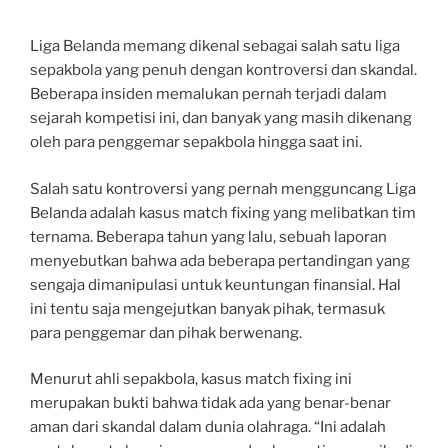
Liga Belanda memang dikenal sebagai salah satu liga
sepakbola yang penuh dengan kontroversi dan skandal.
Beberapa insiden memalukan pernah terjadi dalam
sejarah kompetisi ini, dan banyak yang masih dikenang
oleh para penggemar sepakbola hingga saat ini.
Salah satu kontroversi yang pernah mengguncang Liga
Belanda adalah kasus match fixing yang melibatkan tim
ternama. Beberapa tahun yang lalu, sebuah laporan
menyebutkan bahwa ada beberapa pertandingan yang
sengaja dimanipulasi untuk keuntungan finansial. Hal
ini tentu saja mengejutkan banyak pihak, termasuk
para penggemar dan pihak berwenang.
Menurut ahli sepakbola, kasus match fixing ini
merupakan bukti bahwa tidak ada yang benar-benar
aman dari skandal dalam dunia olahraga. “Ini adalah