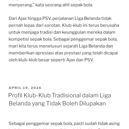
menyerang,” kata seorang ahli sepak bola.
Dari Ajax hingga PSV, perjalanan Liga Belanda tidak
pernah lepas dari sorotan. Klub-klub ini terus berusaha
untuk menjaga tradisi dan keunggulan mereka dalam
kompetisi sepak bola. Sebagai penggemar sepak bola,
mari kita terus menelusuri sejarah Liga Belanda dan
memberikan apresiasi atas prestasi yang telah dicapai
oleh klub-klub besar seperti Ajax dan PSV.
POSTED
APRIL 19, 2026
ON
Profil Klub-Klub Tradisional dalam Liga
Belanda yang Tidak Boleh Dilupakan
Sebagai penggemar sepak bola, pasti sudah tidak asing