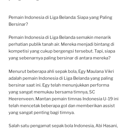
Pemain Indonesia di Liga Belanda: Siapa yang Paling
Bersinar?
Pemain Indonesia di Liga Belanda semakin menarik
perhatian publik tanah air. Mereka menjadi bintang di
kompetisi yang cukup bergengsi tersebut. Tapi, siapa
yang sebenarnya paling bersinar di antara mereka?
Menurut beberapa ahli sepak bola, Egy Maulana Vikri
adalah pemain Indonesia di Liga Belanda yang paling
bersinar saat ini. Egy telah menunjukkan performa
yang sangat memukau bersama timnya, SC
Heerenveen. Mantan pemain timnas Indonesia U-19 ini
telah mencetak beberapa gol dan memberikan assist
yang sangat penting bagi timnya.
Salah satu pengamat sepak bola Indonesia, Abi Hasani,