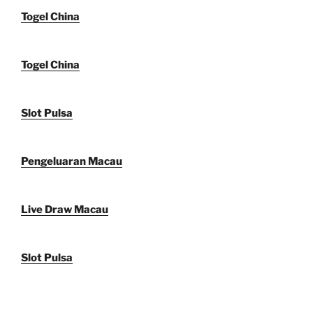
Togel China
Togel China
Slot Pulsa
Pengeluaran Macau
Live Draw Macau
Slot Pulsa