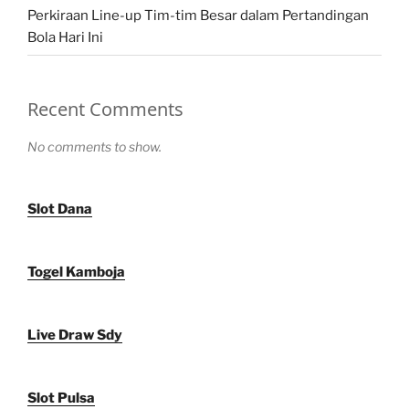
Perkiraan Line-up Tim-tim Besar dalam Pertandingan
Bola Hari Ini
Recent Comments
No comments to show.
Slot Dana
Togel Kamboja
Live Draw Sdy
Slot Pulsa