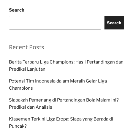
Search
Search
Recent Posts
Berita Terbaru Liga Champions: Hasil Pertandingan dan
Prediksi Lanjutan
Potensi Tim Indonesia dalam Meraih Gelar Liga
Champions
Siapakah Pemenang di Pertandingan Bola Malam Ini?
Prediksi dan Analisis
Klasemen Terkini Liga Eropa: Siapa yang Berada di
Puncak?