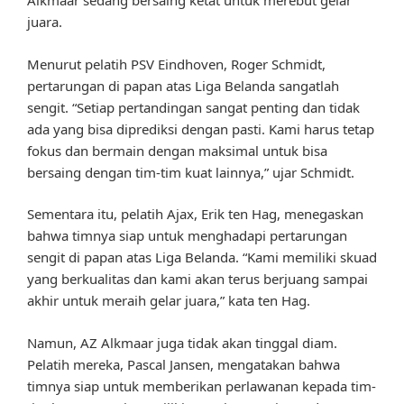
Alkmaar sedang bersaing ketat untuk merebut gelar
juara.
Menurut pelatih PSV Eindhoven, Roger Schmidt,
pertarungan di papan atas Liga Belanda sangatlah
sengit. “Setiap pertandingan sangat penting dan tidak
ada yang bisa diprediksi dengan pasti. Kami harus tetap
fokus dan bermain dengan maksimal untuk bisa
bersaing dengan tim-tim kuat lainnya,” ujar Schmidt.
Sementara itu, pelatih Ajax, Erik ten Hag, menegaskan
bahwa timnya siap untuk menghadapi pertarungan
sengit di papan atas Liga Belanda. “Kami memiliki skuad
yang berkualitas dan kami akan terus berjuang sampai
akhir untuk meraih gelar juara,” kata ten Hag.
Namun, AZ Alkmaar juga tidak akan tinggal diam.
Pelatih mereka, Pascal Jansen, mengatakan bahwa
timnya siap untuk memberikan perlawanan kepada tim-