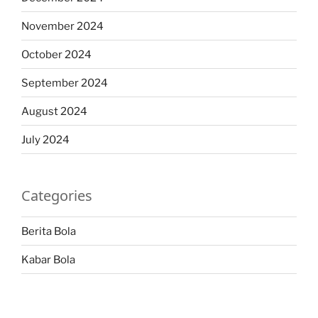
November 2024
October 2024
September 2024
August 2024
July 2024
Categories
Berita Bola
Kabar Bola