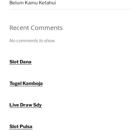
Belum Kamu Ketahui
Recent Comments
No comments to show.
Slot Dana
Togel Kamboja
Live Draw Sdy
Slot Pulsa