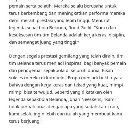
pemain serta pelatih. Mereka selalu berusaha untuk
terus berkembang dan meningkatkan performa mereka
demi meraih prestasi yang lebih tinggi. Menurut
legenda sepakbola Belanda, Ruud Gullit, “Kunci dari
kesuksesan tim-tim Belanda adalah kerja keras, disiplin,
dan semangat juang yang tinggi.”
Dengan segala prestasi gemilang yang telah diraih, tim-
tim Belanda terus menjadi inspirasi bagi banyak pemain
dan penggemar sepakbola di seluruh dunia. Kisah
sukses mereka di kompetisi Eropa menjadi bukti nyata
bahwa dengan kerja keras dan tekad yang kuat, mimpi-
mimpi bisa terwujud. Seperti yang dikatakan oleh
legenda sepakbola Belanda, Johan Neeskens, “Kami
tidak pernah puas dengan apa yang sudah kami raih,
kami selalu ingin lebih dan itulah yang membuat kami
terus berjuang.”