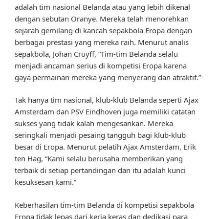
adalah tim nasional Belanda atau yang lebih dikenal
dengan sebutan Oranye. Mereka telah menorehkan
sejarah gemilang di kancah sepakbola Eropa dengan
berbagai prestasi yang mereka raih. Menurut analis
sepakbola, Johan Cruyff, “Tim-tim Belanda selalu
menjadi ancaman serius di kompetisi Eropa karena
gaya permainan mereka yang menyerang dan atraktif.”
Tak hanya tim nasional, klub-klub Belanda seperti Ajax
Amsterdam dan PSV Eindhoven juga memiliki catatan
sukses yang tidak kalah mengesankan. Mereka
seringkali menjadi pesaing tangguh bagi klub-klub
besar di Eropa. Menurut pelatih Ajax Amsterdam, Erik
ten Hag, “Kami selalu berusaha memberikan yang
terbaik di setiap pertandingan dan itu adalah kunci
kesuksesan kami.”
Keberhasilan tim-tim Belanda di kompetisi sepakbola
Eropa tidak lepas dari kerja keras dan dedikasi para