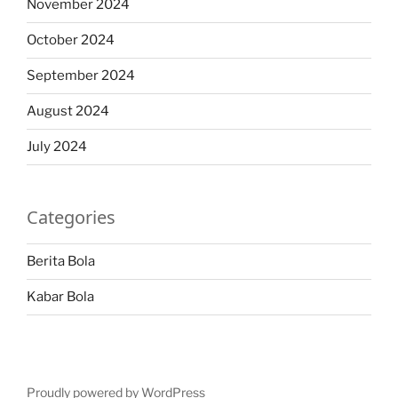
November 2024
October 2024
September 2024
August 2024
July 2024
Categories
Berita Bola
Kabar Bola
Proudly powered by WordPress