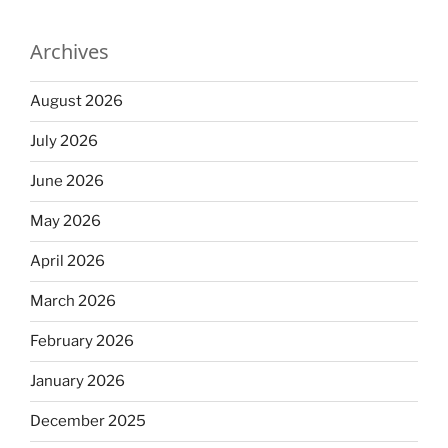
Archives
August 2026
July 2026
June 2026
May 2026
April 2026
March 2026
February 2026
January 2026
December 2025