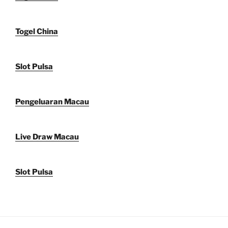
Togel China
Slot Pulsa
Pengeluaran Macau
Live Draw Macau
Slot Pulsa