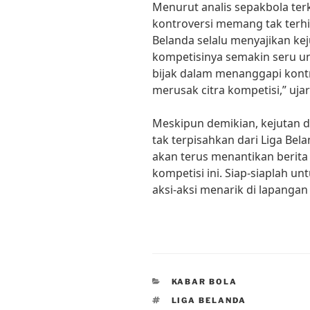
Menurut analis sepakbola ter
kontroversi memang tak terhi
Belanda selalu menyajikan k
kompetisinya semakin seru unt
bijak dalam menanggapi kontro
merusak citra kompetisi,” ujar
Meskipun demikian, kejutan d
tak terpisahkan dari Liga Be
akan terus menantikan berita 
kompetisi ini. Siap-siaplah un
aksi-aksi menarik di lapangan 
CATEGORIES
KABAR BOLA
TAGS
LIGA BELANDA