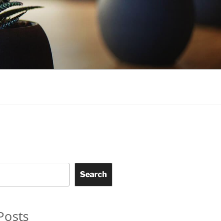
Search
Posts