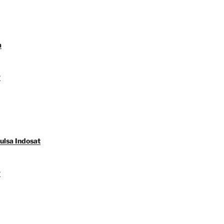
a
y
ulsa Indosat
y