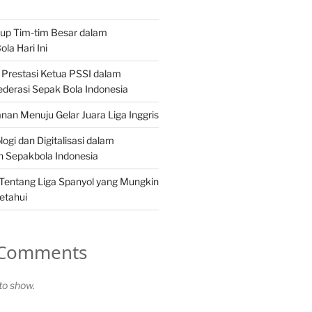
-up Tim-tim Besar dalam
la Hari Ini
Prestasi Ketua PSSI dalam
derasi Sepak Bola Indonesia
anan Menuju Gelar Juara Liga Inggris
gi dan Digitalisasi dalam
Sepakbola Indonesia
Tentang Liga Spanyol yang Mungkin
etahui
 Comments
o show.