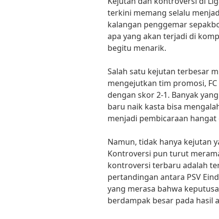
Kejutan dan kontroversi di Li
terkini memang selalu menja
kalangan penggemar sepakbol
apa yang akan terjadi di komp
begitu menarik.
Salah satu kejutan terbesar 
mengejutkan tim promosi, FC 
dengan skor 2-1. Banyak yan
baru naik kasta bisa mengalahk
menjadi pembicaraan hangat d
Namun, tidak hanya kejutan y
Kontroversi pun turut meramai
kontroversi terbaru adalah t
pertandingan antara PSV Ein
yang merasa bahwa keputusan
berdampak besar pada hasil a