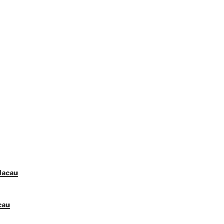
Macau
cau