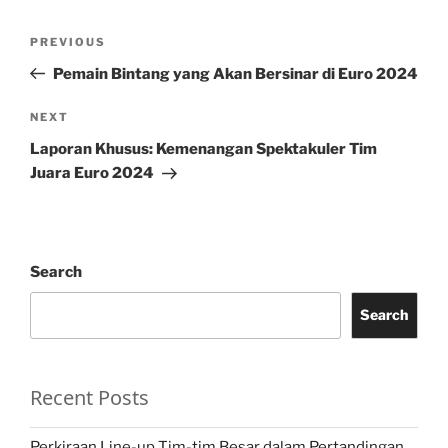
Post
Previous
PREVIOUS
navigation
Post
Pemain Bintang yang Akan Bersinar di Euro 2024
Next
NEXT
Post
Laporan Khusus: Kemenangan Spektakuler Tim
Juara Euro 2024
Search
Search
Recent Posts
Perkiraan Line-up Tim-tim Besar dalam Pertandingan