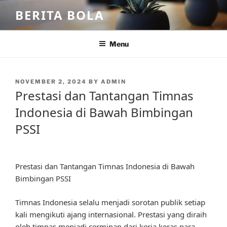
Skip
BERITA BOLA
to
content
Menu
POSTED
NOVEMBER 2, 2024
BY
ADMIN
ON
Prestasi dan Tantangan Timnas
Indonesia di Bawah Bimbingan
PSSI
Prestasi dan Tantangan Timnas Indonesia di Bawah
Bimbingan PSSI
Timnas Indonesia selalu menjadi sorotan publik setiap
kali mengikuti ajang internasional. Prestasi yang diraih
oleh timnas menjadi cerminan dari kerja keras para