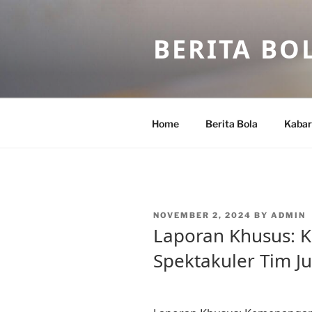
Skip
to
BERITA BO
content
Home
Berita Bola
Kabar
POSTED
NOVEMBER 2, 2024
BY
ADMIN
ON
Laporan Khusus:
Spektakuler Tim J