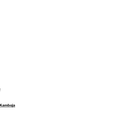
p
 Kamboja