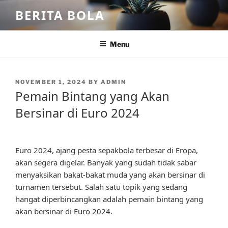
Skip
BERITA BOLA
to
content
Menu
POSTED
NOVEMBER 1, 2024
BY
ADMIN
ON
Pemain Bintang yang Akan
Bersinar di Euro 2024
Euro 2024, ajang pesta sepakbola terbesar di Eropa,
akan segera digelar. Banyak yang sudah tidak sabar
menyaksikan bakat-bakat muda yang akan bersinar di
turnamen tersebut. Salah satu topik yang sedang
hangat diperbincangkan adalah pemain bintang yang
akan bersinar di Euro 2024.