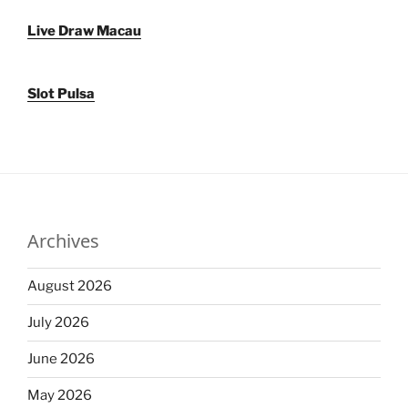
Live Draw Macau
Slot Pulsa
Archives
August 2026
July 2026
June 2026
May 2026