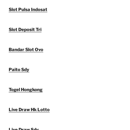
Slot Pulsa Indosat
Slot Deposit Tri
Bandar Slot Ovo
Paito Sdy
Togel Hongkong
Live Draw Hk Lotto
Live Draw Sdy