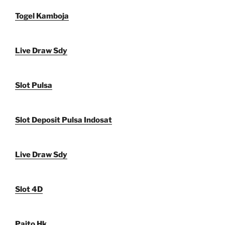
Togel Kamboja
Live Draw Sdy
Slot Pulsa
Slot Deposit Pulsa Indosat
Live Draw Sdy
Slot 4D
Paito Hk