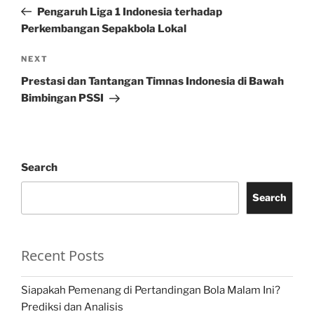
navigation
Post
Pengaruh Liga 1 Indonesia terhadap
Perkembangan Sepakbola Lokal
Next
NEXT
Post
Prestasi dan Tantangan Timnas Indonesia di Bawah
Bimbingan PSSI
Search
Search
Recent Posts
Siapakah Pemenang di Pertandingan Bola Malam Ini?
Prediksi dan Analisis