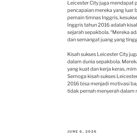
Leicester City juga mendapat p
pencapaian mereka yang luar b
pemain timnas Inggris, kesukse
Inggris tahun 2016 adalah kisa
sejarah sepakbola. “Mereka ad
dan semangat juang yang tinggi,
Kisah sukses Leicester City jug
dalam dunia sepakbola. Mere
yang kuat dan kerja keras, mi
Semoga kisah sukses Leicester 
2016 bisa menjadi motivasi ba
tidak pernah menyerah dalam 
POSTED
JUNE 6, 2026
ON