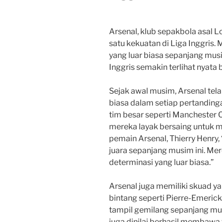
Arsenal, klub sepakbola asal L
satu kekuatan di Liga Inggris
yang luar biasa sepanjang musi
Inggris semakin terlihat nyata
Sejak awal musim, Arsenal tel
biasa dalam setiap pertanding
tim besar seperti Manchester 
mereka layak bersaing untuk m
pemain Arsenal, Thierry Henry
juara sepanjang musim ini. M
determinasi yang luar biasa.”
Arsenal juga memiliki skuad 
bintang seperti Pierre-Emeri
tampil gemilang sepanjang musi
juga dinilai berhasil membaw