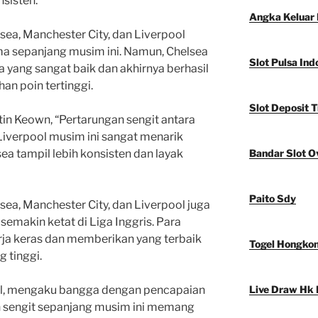
sisten.
Angka Keluar
sea, Manchester City, dan Liverpool
 sepanjang musim ini. Namun, Chelsea
Slot Pulsa Ind
ang sangat baik dan akhirnya berhasil
an poin tertinggi.
Slot Deposit T
tin Keown, “Pertarungan sengit antara
Liverpool musim ini sangat menarik
Bandar Slot O
ea tampil lebih konsisten dan layak
Paito Sdy
sea, Manchester City, dan Liverpool juga
semakin ketat di Liga Inggris. Para
rja keras dan memberikan yang terbaik
Togel Hongko
g tinggi.
Live Draw Hk 
el, mengaku bangga dengan pencapaian
n sengit sepanjang musim ini memang