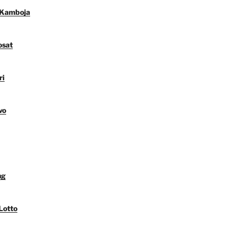
 Kamboja
osat
ri
vo
ng
Lotto