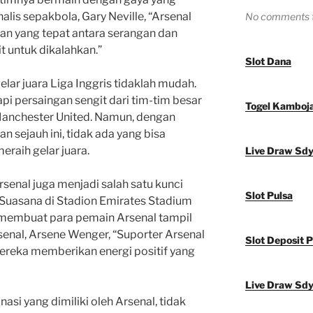
alis sepakbola, Gary Neville, “Arsenal
No comments t
n yang tepat antara serangan dan
t untuk dikalahkan.”
Slot Dana
elar juara Liga Inggris tidaklah mudah.
i persaingan sengit dari tim-tim besar
Togel Kamboj
 Manchester United. Namun, dengan
 sejauh ini, tidak ada yang bisa
raih gelar juara.
Live Draw Sd
senal juga menjadi salah satu kunci
Slot Pulsa
Suasana di Stadion Emirates Stadium
membuat para pemain Arsenal tampil
senal, Arsene Wenger, “Suporter Arsenal
Slot Deposit P
Mereka memberikan energi positif yang
Live Draw Sd
i yang dimiliki oleh Arsenal, tidak