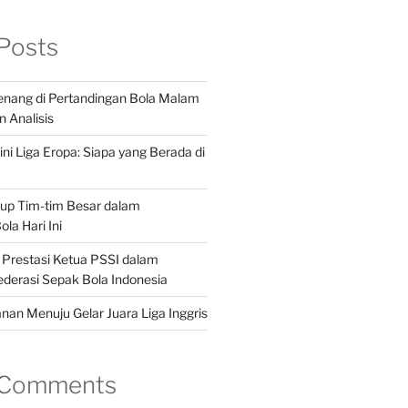
Posts
nang di Pertandingan Bola Malam
n Analisis
ni Liga Eropa: Siapa yang Berada di
-up Tim-tim Besar dalam
la Hari Ini
Prestasi Ketua PSSI dalam
derasi Sepak Bola Indonesia
anan Menuju Gelar Juara Liga Inggris
 Comments