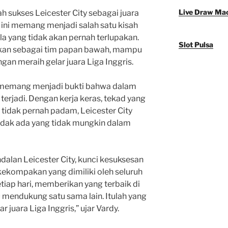
Live Draw Ma
h sukses Leicester City sebagai juara
 ini memang menjadi salah satu kisah
la yang tidak akan pernah terlupakan.
Slot Pulsa
okan sebagai tim papan bawah, mampu
an meraih gelar juara Liga Inggris.
ni memang menjadi bukti bahwa dalam
erjadi. Dengan kerja keras, tekad yang
 tidak pernah padam, Leicester City
idak ada yang tidak mungkin dalam
ndalan Leicester City, kunci kesuksesan
kekompakan yang dimiliki oleh seluruh
tiap hari, memberikan yang terbaik di
u mendukung satu sama lain. Itulah yang
juara Liga Inggris,” ujar Vardy.