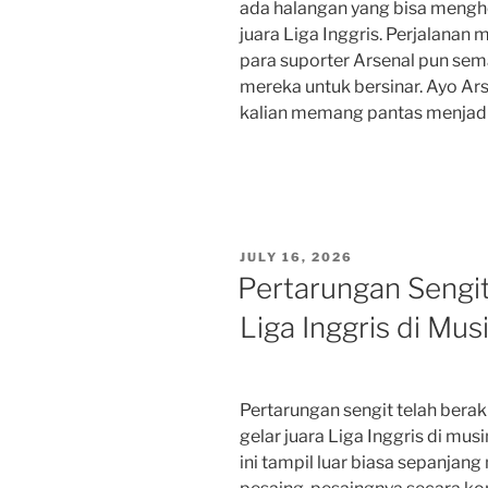
ada halangan yang bisa mengh
juara Liga Inggris. Perjalanan 
para suporter Arsenal pun sema
mereka untuk bersinar. Ayo Ar
kalian memang pantas menjadi 
POSTED
JULY 16, 2026
ON
Pertarungan Sengit
Liga Inggris di Mus
Pertarungan sengit telah bera
gelar juara Liga Inggris di mu
ini tampil luar biasa sepanjan