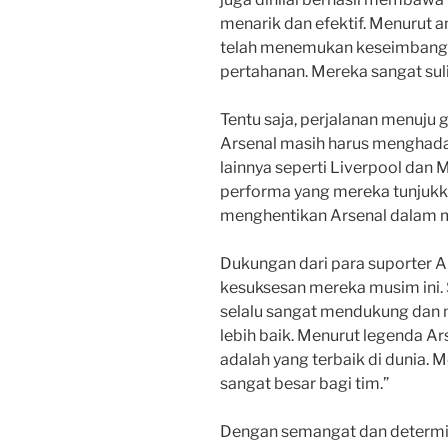
menarik dan efektif. Menurut an
telah menemukan keseimbanga
pertahanan. Mereka sangat suli
Tentu saja, perjalanan menuju g
Arsenal masih harus menghadap
lainnya seperti Liverpool dan
performa yang mereka tunjukkan
menghentikan Arsenal dalam me
Dukungan dari para suporter Ar
kesuksesan mereka musim ini. 
selalu sangat mendukung dan 
lebih baik. Menurut legenda Ar
adalah yang terbaik di dunia. 
sangat besar bagi tim.”
Dengan semangat dan determinas