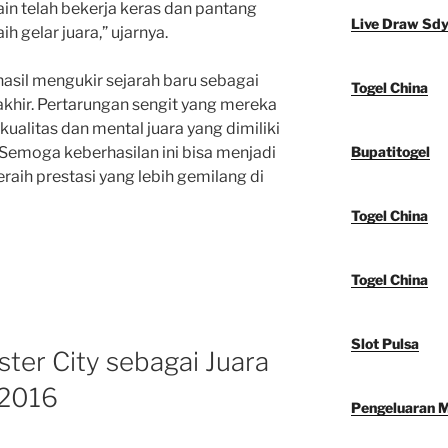
n telah bekerja keras dan pantang
Live Draw Sd
 gelar juara,” ujarnya.
asil mengukir sejarah baru sebagai
Togel China
rakhir. Pertarungan sengit yang mereka
kualitas dan mental juara yang dimiliki
Bupatitogel
 Semoga keberhasilan ini bisa menjadi
aih prestasi yang lebih gemilang di
Togel China
Togel China
Slot Pulsa
ster City sebagai Juara
 2016
Pengeluaran 