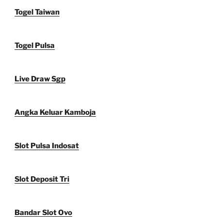
Togel Taiwan
Togel Pulsa
Live Draw Sgp
Angka Keluar Kamboja
Slot Pulsa Indosat
Slot Deposit Tri
Bandar Slot Ovo