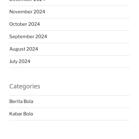
November 2024
October 2024
September 2024
August 2024
July 2024
Categories
Berita Bola
Kabar Bola