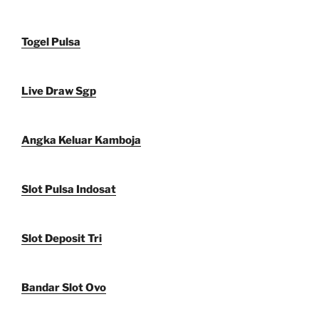
Togel Pulsa
Live Draw Sgp
Angka Keluar Kamboja
Slot Pulsa Indosat
Slot Deposit Tri
Bandar Slot Ovo