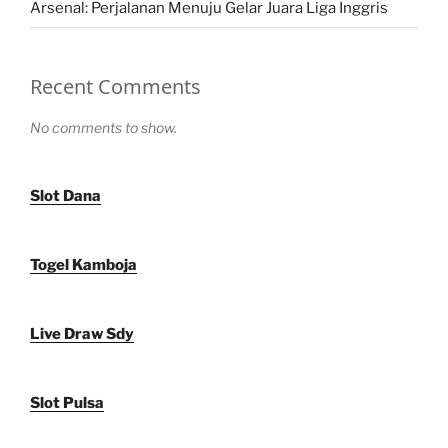
Arsenal: Perjalanan Menuju Gelar Juara Liga Inggris
Recent Comments
No comments to show.
Slot Dana
Togel Kamboja
Live Draw Sdy
Slot Pulsa