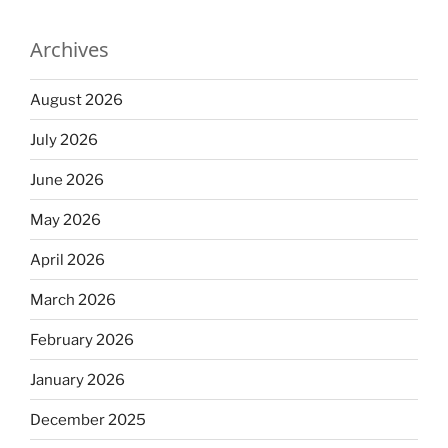
Archives
August 2026
July 2026
June 2026
May 2026
April 2026
March 2026
February 2026
January 2026
December 2025