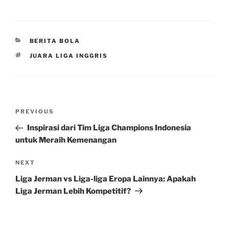
CATEGORIES
BERITA BOLA
TAGS
JUARA LIGA INGGRIS
Post
Previous
PREVIOUS
navigation
Post
Inspirasi dari Tim Liga Champions Indonesia
untuk Meraih Kemenangan
Next
NEXT
Post
Liga Jerman vs Liga-liga Eropa Lainnya: Apakah
Liga Jerman Lebih Kompetitif?