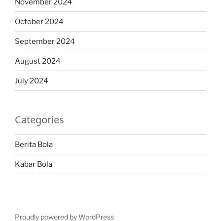
November 2024
October 2024
September 2024
August 2024
July 2024
Categories
Berita Bola
Kabar Bola
Proudly powered by WordPress