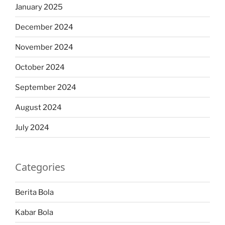
January 2025
December 2024
November 2024
October 2024
September 2024
August 2024
July 2024
Categories
Berita Bola
Kabar Bola