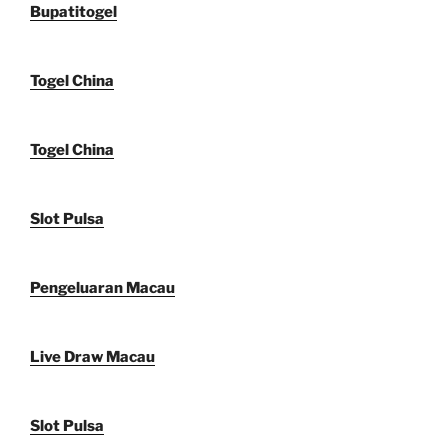
Bupatitogel
Togel China
Togel China
Slot Pulsa
Pengeluaran Macau
Live Draw Macau
Slot Pulsa