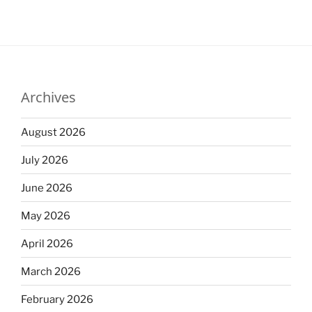
Archives
August 2026
July 2026
June 2026
May 2026
April 2026
March 2026
February 2026