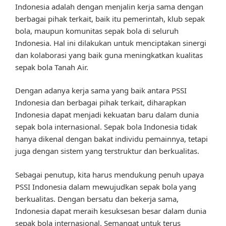
Indonesia adalah dengan menjalin kerja sama dengan
berbagai pihak terkait, baik itu pemerintah, klub sepak
bola, maupun komunitas sepak bola di seluruh
Indonesia. Hal ini dilakukan untuk menciptakan sinergi
dan kolaborasi yang baik guna meningkatkan kualitas
sepak bola Tanah Air.
Dengan adanya kerja sama yang baik antara PSSI
Indonesia dan berbagai pihak terkait, diharapkan
Indonesia dapat menjadi kekuatan baru dalam dunia
sepak bola internasional. Sepak bola Indonesia tidak
hanya dikenal dengan bakat individu pemainnya, tetapi
juga dengan sistem yang terstruktur dan berkualitas.
Sebagai penutup, kita harus mendukung penuh upaya
PSSI Indonesia dalam mewujudkan sepak bola yang
berkualitas. Dengan bersatu dan bekerja sama,
Indonesia dapat meraih kesuksesan besar dalam dunia
sepak bola internasional. Semangat untuk terus