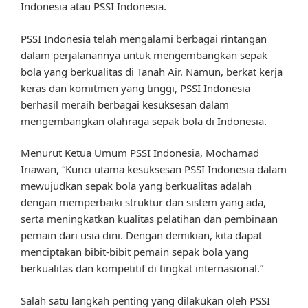
Indonesia atau PSSI Indonesia.
PSSI Indonesia telah mengalami berbagai rintangan
dalam perjalanannya untuk mengembangkan sepak
bola yang berkualitas di Tanah Air. Namun, berkat kerja
keras dan komitmen yang tinggi, PSSI Indonesia
berhasil meraih berbagai kesuksesan dalam
mengembangkan olahraga sepak bola di Indonesia.
Menurut Ketua Umum PSSI Indonesia, Mochamad
Iriawan, “Kunci utama kesuksesan PSSI Indonesia dalam
mewujudkan sepak bola yang berkualitas adalah
dengan memperbaiki struktur dan sistem yang ada,
serta meningkatkan kualitas pelatihan dan pembinaan
pemain dari usia dini. Dengan demikian, kita dapat
menciptakan bibit-bibit pemain sepak bola yang
berkualitas dan kompetitif di tingkat internasional.”
Salah satu langkah penting yang dilakukan oleh PSSI