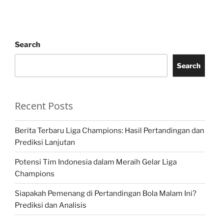
Search
Search
Recent Posts
Berita Terbaru Liga Champions: Hasil Pertandingan dan
Prediksi Lanjutan
Potensi Tim Indonesia dalam Meraih Gelar Liga
Champions
Siapakah Pemenang di Pertandingan Bola Malam Ini?
Prediksi dan Analisis