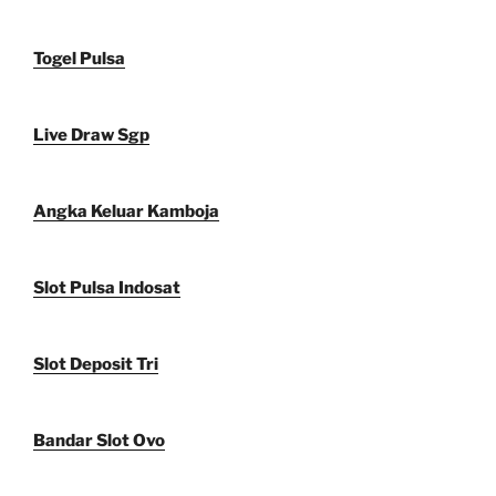
Togel Pulsa
Live Draw Sgp
Angka Keluar Kamboja
Slot Pulsa Indosat
Slot Deposit Tri
Bandar Slot Ovo