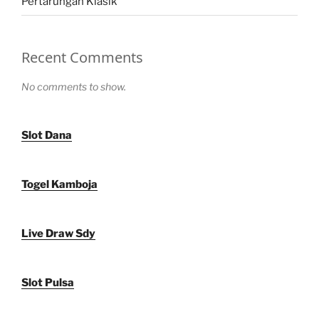
Pertarungan Klasik
Recent Comments
No comments to show.
Slot Dana
Togel Kamboja
Live Draw Sdy
Slot Pulsa