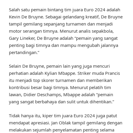
Salah satu pemain bintang tim juara Euro 2024 adalah
Kevin De Bruyne. Sebagai gelandang kreatif, De Bruyne
tampil gemilang sepanjang turnamen dan menjadi
motor serangan timnya. Menurut analis sepakbola,
Gary Lineker, De Bruyne adalah “pemain yang sangat
penting bagi timnya dan mampu mengubah jalannya
pertandingan.”
Selain De Bruyne, pemain lain yang juga mencuri
perhatian adalah Kylian Mbappe. Striker muda Prancis
itu menjadi top skorer turnamen dan memberikan
kontribusi besar bagi timnya. Menurut pelatih tim
lawan, Didier Deschamps, Mbappe adalah “pemain
yang sangat berbahaya dan sulit untuk dihentikan.”
Tidak hanya itu, kiper tim juara Euro 2024 juga patut
mendapat apresiasi. Jan Oblak tampil gemilang dengan
melakukan sejumlah penyelamatan penting selama