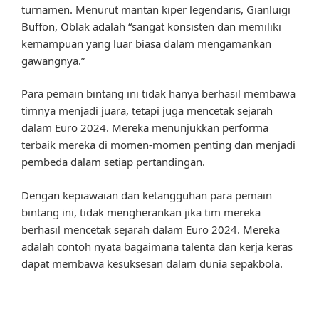
turnamen. Menurut mantan kiper legendaris, Gianluigi
Buffon, Oblak adalah “sangat konsisten dan memiliki
kemampuan yang luar biasa dalam mengamankan
gawangnya.”
Para pemain bintang ini tidak hanya berhasil membawa
timnya menjadi juara, tetapi juga mencetak sejarah
dalam Euro 2024. Mereka menunjukkan performa
terbaik mereka di momen-momen penting dan menjadi
pembeda dalam setiap pertandingan.
Dengan kepiawaian dan ketangguhan para pemain
bintang ini, tidak mengherankan jika tim mereka
berhasil mencetak sejarah dalam Euro 2024. Mereka
adalah contoh nyata bagaimana talenta dan kerja keras
dapat membawa kesuksesan dalam dunia sepakbola.