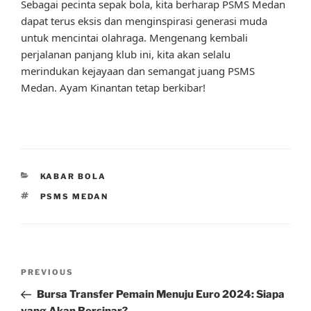
Sebagai pecinta sepak bola, kita berharap PSMS Medan
dapat terus eksis dan menginspirasi generasi muda
untuk mencintai olahraga. Mengenang kembali
perjalanan panjang klub ini, kita akan selalu
merindukan kejayaan dan semangat juang PSMS
Medan. Ayam Kinantan tetap berkibar!
CATEGORIES
KABAR BOLA
TAGS
PSMS MEDAN
Post
Previous
PREVIOUS
navigation
Post
Bursa Transfer Pemain Menuju Euro 2024: Siapa