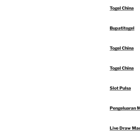
Togel China
Bupatitogel
Togel China
Togel China
Slot Pulsa
Pengeluaran 
Live Draw Ma