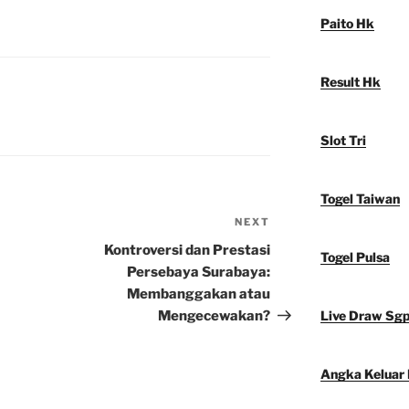
Paito Hk
Result Hk
Slot Tri
Togel Taiwan
NEXT
Next
Post
Kontroversi dan Prestasi
Togel Pulsa
Persebaya Surabaya:
Membanggakan atau
Mengecewakan?
Live Draw Sg
Angka Keluar