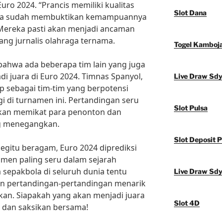
uro 2024. “Prancis memiliki kualitas
Slot Dana
eka sudah membuktikan kemampuannya
 Mereka pasti akan menjadi ancaman
rang jurnalis olahraga ternama.
Togel Kamboj
 bahwa ada beberapa tim lain yang juga
i juara di Euro 2024. Timnas Spanyol,
Live Draw Sd
gap sebagai tim-tim yang berpotensi
gi di turnamen ini. Pertandingan seru
Slot Pulsa
i akan memikat para penonton dan
ng menegangkan.
Slot Deposit P
egitu beragam, Euro 2024 diprediksi
amen paling seru dalam sejarah
 sepakbola di seluruh dunia tentu
Live Draw Sd
an pertandingan-pertandingan menarik
kan. Siapakah yang akan menjadi juara
Slot 4D
a dan saksikan bersama!