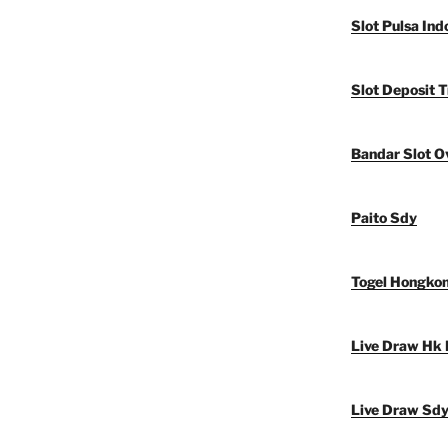
Slot Pulsa Ind
Slot Deposit T
Bandar Slot O
Paito Sdy
Togel Hongko
Live Draw Hk 
Live Draw Sd