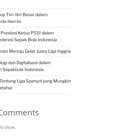
-up Tim-tim Besar dalam
la Hari Ini
Prestasi Ketua PSSI dalam
derasi Sepak Bola Indonesia
anan Menuju Gelar Juara Liga Inggris
gi dan Digitalisasi dalam
Sepakbola Indonesia
Tentang Liga Spanyol yang Mungkin
etahui
 Comments
o show.