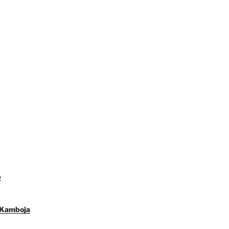
p
 Kamboja