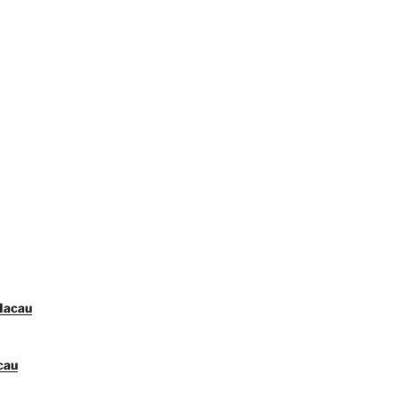
Macau
cau