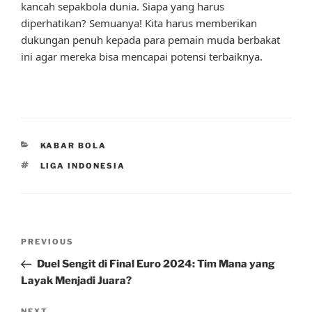
kancah sepakbola dunia. Siapa yang harus
diperhatikan? Semuanya! Kita harus memberikan
dukungan penuh kepada para pemain muda berbakat
ini agar mereka bisa mencapai potensi terbaiknya.
CATEGORIES
KABAR BOLA
TAGS
LIGA INDONESIA
Post
Previous
PREVIOUS
navigation
Post
Duel Sengit di Final Euro 2024: Tim Mana yang
Layak Menjadi Juara?
NEXT