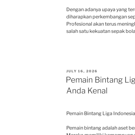
Dengan adanya upaya yang terus
diharapkan perkembangan sepak
Profesional akan terus menin
salah satu kekuatan sepak bola 
POSTED
JULY 16, 2026
ON
Pemain Bintang Lig
Anda Kenal
Pemain Bintang Liga Indonesi
Pemain bintang adalah aset be