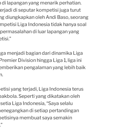
 di lapangan yang menarik perhatian.
rjadi di seputar kompetisi juga turut
ang diungkapkan oleh Andi Baso, seorang
ompetisi Liga Indonesia tidak hanya soal
 permasalahan di luar lapangan yang
isi.”
ga menjadi bagian dari dinamika Liga
remier Division hingga Liga 1, liga ini
memberikan pengalaman yang lebih baik
n.
si yang terjadi, Liga Indonesia terus
pakbola. Seperti yang dikatakan oleh
tia Liga Indonesia, “Saya selalu
egangkan di setiap pertandingan
petisinya membuat saya semakin
.”