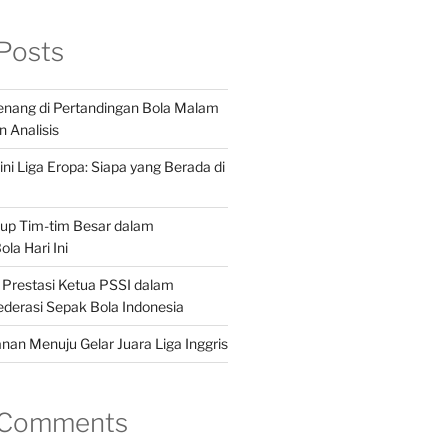
Posts
nang di Pertandingan Bola Malam
n Analisis
ni Liga Eropa: Siapa yang Berada di
-up Tim-tim Besar dalam
la Hari Ini
Prestasi Ketua PSSI dalam
derasi Sepak Bola Indonesia
anan Menuju Gelar Juara Liga Inggris
 Comments