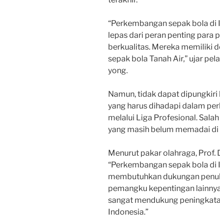
“Perkembangan sepak bola di I
lepas dari peran penting para
berkualitas. Mereka memiliki
sepak bola Tanah Air,” ujar pela
yong.
Namun, tidak dapat dipungkir
yang harus dihadapi dalam pe
melalui Liga Profesional. Sala
yang masih belum memadai di 
Menurut pakar olahraga, Prof. 
“Perkembangan sepak bola di I
membutuhkan dukungan penuh 
pemangku kepentingan lainnya
sangat mendukung peningkatan 
Indonesia.”