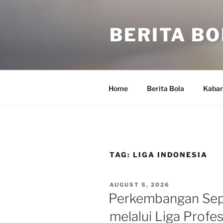
Skip
to
BERITA B
content
Home
Berita Bola
Kabar
TAG:
LIGA INDONESIA
POSTED
AUGUST 5, 2026
ON
Perkembangan Sepa
melalui Liga Profes