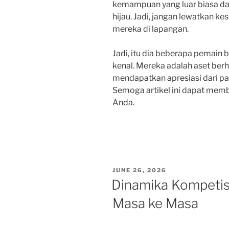
kemampuan yang luar biasa dan
hijau. Jadi, jangan lewatkan k
mereka di lapangan.
Jadi, itu dia beberapa pemain 
kenal. Mereka adalah aset ber
mendapatkan apresiasi dari p
Semoga artikel ini dapat memb
Anda.
POSTED
JUNE 26, 2026
ON
Dinamika Kompetisi
Masa ke Masa