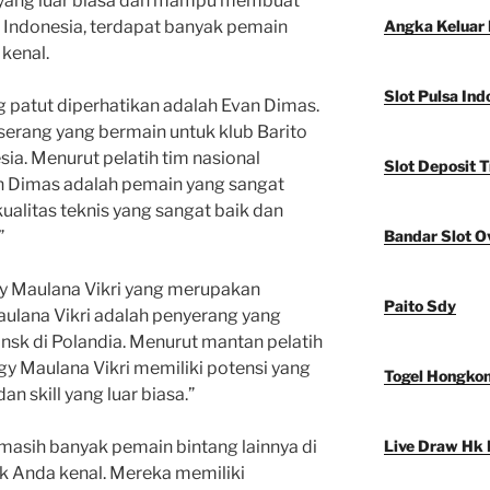
yang luar biasa dan mampu membuat
Angka Keluar
a Indonesia, terdapat banyak pemain
kenal.
Slot Pulsa Ind
g patut diperhatikan adalah Evan Dimas.
erang yang bermain untuk klub Barito
sia. Menurut pelatih tim nasional
Slot Deposit T
an Dimas adalah pemain yang sangat
kualitas teknis yang sangat baik dan
Bandar Slot O
”
gy Maulana Vikri yang merupakan
Paito Sdy
ulana Vikri adalah penyerang yang
nsk di Polandia. Menurut mantan pelatih
Egy Maulana Vikri memiliki potensi yang
Togel Hongko
n skill yang luar biasa.”
Live Draw Hk 
 masih banyak pemain bintang lainnya di
uk Anda kenal. Mereka memiliki