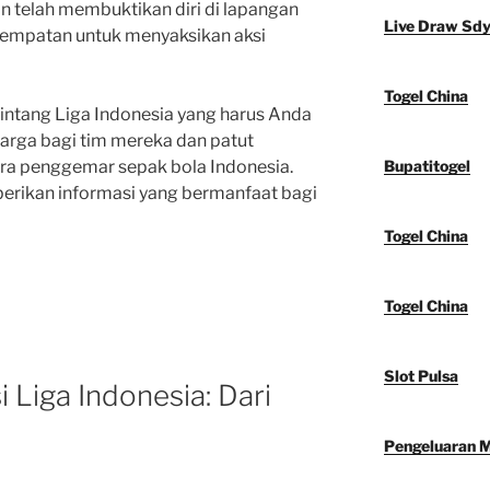
 telah membuktikan diri di lapangan
Live Draw Sd
esempatan untuk menyaksikan aksi
Togel China
bintang Liga Indonesia yang harus Anda
harga bagi tim mereka dan patut
Bupatitogel
ara penggemar sepak bola Indonesia.
erikan informasi yang bermanfaat bagi
Togel China
Togel China
Slot Pulsa
 Liga Indonesia: Dari
Pengeluaran 