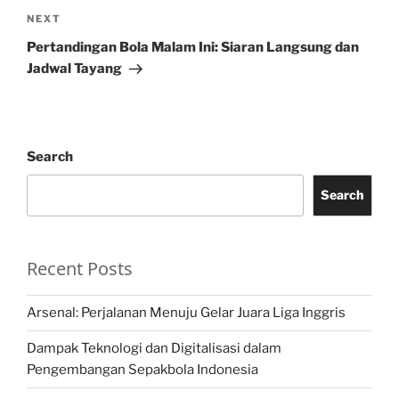
Next
NEXT
Post
Pertandingan Bola Malam Ini: Siaran Langsung dan
Jadwal Tayang
Search
Search
Recent Posts
Arsenal: Perjalanan Menuju Gelar Juara Liga Inggris
Dampak Teknologi dan Digitalisasi dalam
Pengembangan Sepakbola Indonesia