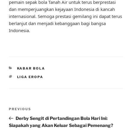
pemain sepak bola Tanah Air untuk terus berprestasi
dan memperjuangkan kejayaan Indonesia di kancah
internasional. Semoga prestasi gemilang ini dapat terus
berlanjut dan menjadi kebanggaan bagi bangsa
Indonesia.
CATEGORIES
KABAR BOLA
TAGS
LIGA EROPA
Post
Previous
PREVIOUS
navigation
Post
Derby Sengit di Pertandingan Bola Hari Ini:
Siapakah yang Akan Keluar Sebagai Pemenang?