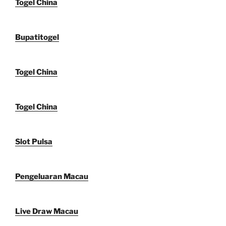
Togel China
Bupatitogel
Togel China
Togel China
Slot Pulsa
Pengeluaran Macau
Live Draw Macau