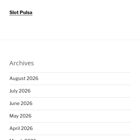
Slot Pulsa
Archives
August 2026
July 2026
June 2026
May 2026
April 2026