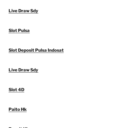
Live Draw Sdy
Slot Pulsa
Slot Deposit Pulsa Indosat
Live Draw Sdy
Slot 4D
Paito Hk