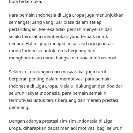
bola terkemuka.
Para pemain Indonesia di Liga Eropa juga menunjukkan
semangat juang yang luar biasa dalam setiap
pertandingan. Mereka tidak pernah menyerah dan
selalu berusaha memberikan yang terbaik untuk
negara. Hal ini juga menjadi inspirasi bagi generasi
muda Indonesia untuk terus berjuang dan
mengharumkan nama bangsa di dunia internasional.
Selain itu, dukungan dari masyarakat juga turut
berperan penting dalam memotivasi para pemain
Indonesia di Liga Eropa. Melalui dukungan dan doa dari
seluruh rakyat Indonesia, para pemain semakin
termotivasi untuk terus berjuang dan meraih prestasi
gemilang.
Dengan adanya prestasi Tim-Tim Indonesia di Liga
Eropa, diharapkan dapat menjadi motivasi bagi seluruh