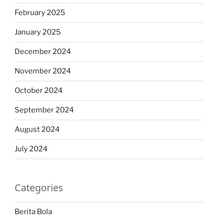
February 2025
January 2025
December 2024
November 2024
October 2024
September 2024
August 2024
July 2024
Categories
Berita Bola