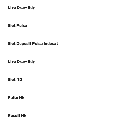
Live Draw Sdy
Slot Pulsa
Slot Deposit Pulsa Indosat
Live Draw Sdy
Slot 4D
Paito Hk
Result Hk