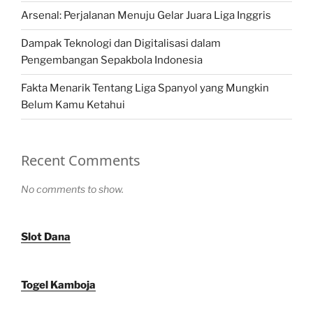
Arsenal: Perjalanan Menuju Gelar Juara Liga Inggris
Dampak Teknologi dan Digitalisasi dalam
Pengembangan Sepakbola Indonesia
Fakta Menarik Tentang Liga Spanyol yang Mungkin
Belum Kamu Ketahui
Recent Comments
No comments to show.
Slot Dana
Togel Kamboja