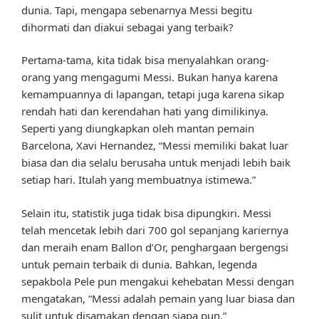
dunia. Tapi, mengapa sebenarnya Messi begitu
dihormati dan diakui sebagai yang terbaik?
Pertama-tama, kita tidak bisa menyalahkan orang-
orang yang mengagumi Messi. Bukan hanya karena
kemampuannya di lapangan, tetapi juga karena sikap
rendah hati dan kerendahan hati yang dimilikinya.
Seperti yang diungkapkan oleh mantan pemain
Barcelona, Xavi Hernandez, “Messi memiliki bakat luar
biasa dan dia selalu berusaha untuk menjadi lebih baik
setiap hari. Itulah yang membuatnya istimewa.”
Selain itu, statistik juga tidak bisa dipungkiri. Messi
telah mencetak lebih dari 700 gol sepanjang kariernya
dan meraih enam Ballon d’Or, penghargaan bergengsi
untuk pemain terbaik di dunia. Bahkan, legenda
sepakbola Pele pun mengakui kehebatan Messi dengan
mengatakan, “Messi adalah pemain yang luar biasa dan
sulit untuk disamakan dengan siapa pun.”