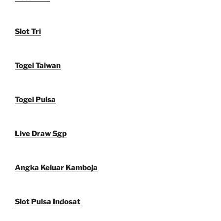
Slot Tri
Togel Taiwan
Togel Pulsa
Live Draw Sgp
Angka Keluar Kamboja
Slot Pulsa Indosat