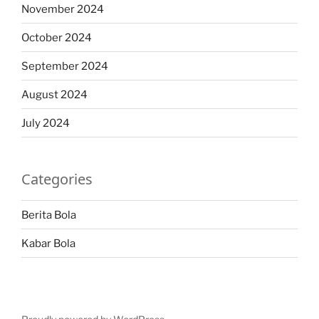
November 2024
October 2024
September 2024
August 2024
July 2024
Categories
Berita Bola
Kabar Bola