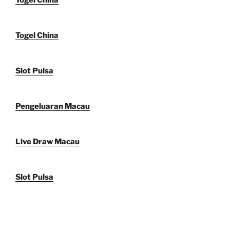
Togel China
Togel China
Slot Pulsa
Pengeluaran Macau
Live Draw Macau
Slot Pulsa