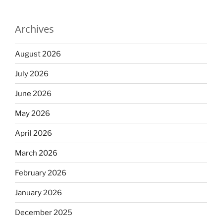
Archives
August 2026
July 2026
June 2026
May 2026
April 2026
March 2026
February 2026
January 2026
December 2025