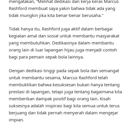
mengatakan, “Melihat dedikasi dan kerja keras Marcus
Rashford membuat saya yakin bahwa tidak ada yang
tidak mungkin jika kita benar-benar berusaha.”
Tidak hanya itu, Rashford juga aktif dalam berbagai
kegiatan amal dan sosial untuk membantu masyarakat
yang membutuhkan. Dedikasinya dalam membantu
orang lain di luar lapangan hijau juga menjadi contoh
bagi para pemain sepak bola lainnya.
Dengan dedikasi tinggi pada sepak bola dan semangat
untuk membantu sesama, Marcus Rashford telah
membuktikan bahwa kesuksesan bukan hanya tentang
prestasi di lapangan, tetapi juga tentang bagaimana kita
memberikan dampak positif bagi orang lain. Kisah
suksesnya adalah inspirasi bagi kita semua untuk terus
berjuang dan tidak pernah menyerah dalam mengejar
impian.