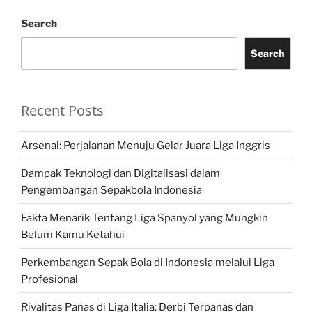
Search
Search
Recent Posts
Arsenal: Perjalanan Menuju Gelar Juara Liga Inggris
Dampak Teknologi dan Digitalisasi dalam
Pengembangan Sepakbola Indonesia
Fakta Menarik Tentang Liga Spanyol yang Mungkin
Belum Kamu Ketahui
Perkembangan Sepak Bola di Indonesia melalui Liga
Profesional
Rivalitas Panas di Liga Italia: Derbi Terpanas dan