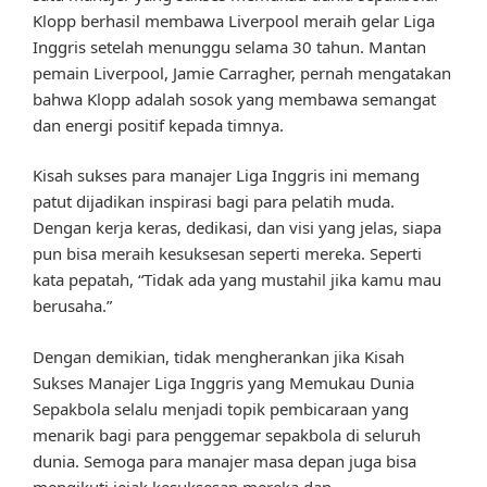
Klopp berhasil membawa Liverpool meraih gelar Liga
Inggris setelah menunggu selama 30 tahun. Mantan
pemain Liverpool, Jamie Carragher, pernah mengatakan
bahwa Klopp adalah sosok yang membawa semangat
dan energi positif kepada timnya.
Kisah sukses para manajer Liga Inggris ini memang
patut dijadikan inspirasi bagi para pelatih muda.
Dengan kerja keras, dedikasi, dan visi yang jelas, siapa
pun bisa meraih kesuksesan seperti mereka. Seperti
kata pepatah, “Tidak ada yang mustahil jika kamu mau
berusaha.”
Dengan demikian, tidak mengherankan jika Kisah
Sukses Manajer Liga Inggris yang Memukau Dunia
Sepakbola selalu menjadi topik pembicaraan yang
menarik bagi para penggemar sepakbola di seluruh
dunia. Semoga para manajer masa depan juga bisa
mengikuti jejak kesuksesan mereka dan