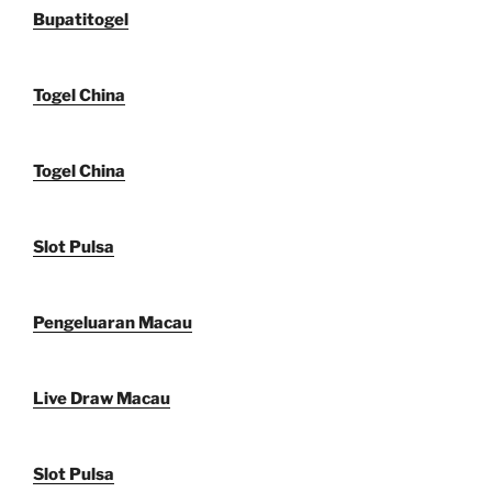
Bupatitogel
Togel China
Togel China
Slot Pulsa
Pengeluaran Macau
Live Draw Macau
Slot Pulsa