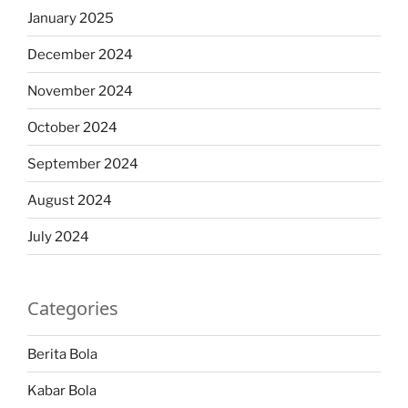
January 2025
December 2024
November 2024
October 2024
September 2024
August 2024
July 2024
Categories
Berita Bola
Kabar Bola