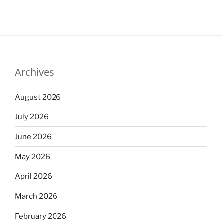
Archives
August 2026
July 2026
June 2026
May 2026
April 2026
March 2026
February 2026