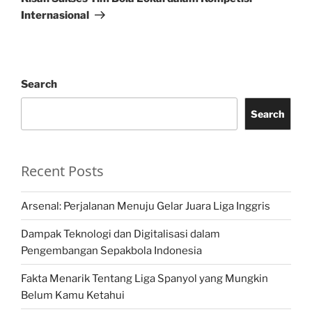
Internasional
Search
Search
Recent Posts
Arsenal: Perjalanan Menuju Gelar Juara Liga Inggris
Dampak Teknologi dan Digitalisasi dalam
Pengembangan Sepakbola Indonesia
Fakta Menarik Tentang Liga Spanyol yang Mungkin
Belum Kamu Ketahui