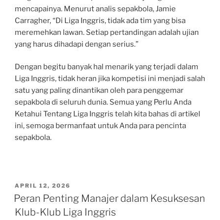
mencapainya. Menurut analis sepakbola, Jamie
Carragher, “Di Liga Inggris, tidak ada tim yang bisa
meremehkan lawan. Setiap pertandingan adalah ujian
yang harus dihadapi dengan serius.”
Dengan begitu banyak hal menarik yang terjadi dalam
Liga Inggris, tidak heran jika kompetisi ini menjadi salah
satu yang paling dinantikan oleh para penggemar
sepakbola di seluruh dunia. Semua yang Perlu Anda
Ketahui Tentang Liga Inggris telah kita bahas di artikel
ini, semoga bermanfaat untuk Anda para pencinta
sepakbola.
POSTED
APRIL 12, 2026
ON
Peran Penting Manajer dalam Kesuksesan
Klub-Klub Liga Inggris