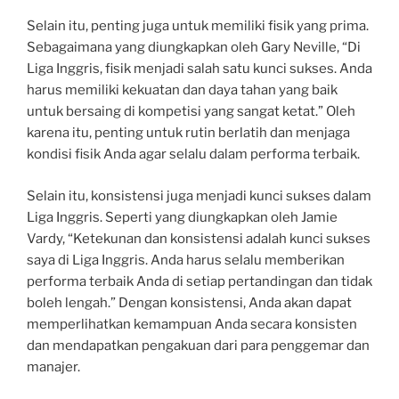
Selain itu, penting juga untuk memiliki fisik yang prima.
Sebagaimana yang diungkapkan oleh Gary Neville, “Di
Liga Inggris, fisik menjadi salah satu kunci sukses. Anda
harus memiliki kekuatan dan daya tahan yang baik
untuk bersaing di kompetisi yang sangat ketat.” Oleh
karena itu, penting untuk rutin berlatih dan menjaga
kondisi fisik Anda agar selalu dalam performa terbaik.
Selain itu, konsistensi juga menjadi kunci sukses dalam
Liga Inggris. Seperti yang diungkapkan oleh Jamie
Vardy, “Ketekunan dan konsistensi adalah kunci sukses
saya di Liga Inggris. Anda harus selalu memberikan
performa terbaik Anda di setiap pertandingan dan tidak
boleh lengah.” Dengan konsistensi, Anda akan dapat
memperlihatkan kemampuan Anda secara konsisten
dan mendapatkan pengakuan dari para penggemar dan
manajer.