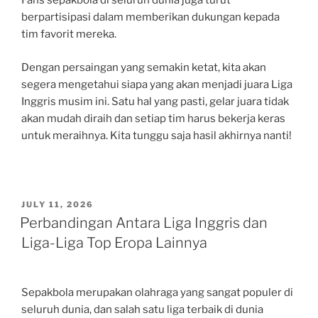
Fans sepakbola di seluruh dunia juga turut
berpartisipasi dalam memberikan dukungan kepada
tim favorit mereka.
Dengan persaingan yang semakin ketat, kita akan
segera mengetahui siapa yang akan menjadi juara Liga
Inggris musim ini. Satu hal yang pasti, gelar juara tidak
akan mudah diraih dan setiap tim harus bekerja keras
untuk meraihnya. Kita tunggu saja hasil akhirnya nanti!
POSTED
JULY 11, 2026
ON
Perbandingan Antara Liga Inggris dan
Liga-Liga Top Eropa Lainnya
Sepakbola merupakan olahraga yang sangat populer di
seluruh dunia, dan salah satu liga terbaik di dunia