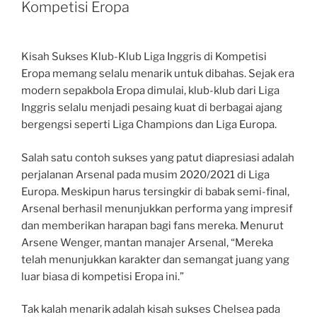
Kompetisi Eropa
Kisah Sukses Klub-Klub Liga Inggris di Kompetisi
Eropa memang selalu menarik untuk dibahas. Sejak era
modern sepakbola Eropa dimulai, klub-klub dari Liga
Inggris selalu menjadi pesaing kuat di berbagai ajang
bergengsi seperti Liga Champions dan Liga Europa.
Salah satu contoh sukses yang patut diapresiasi adalah
perjalanan Arsenal pada musim 2020/2021 di Liga
Europa. Meskipun harus tersingkir di babak semi-final,
Arsenal berhasil menunjukkan performa yang impresif
dan memberikan harapan bagi fans mereka. Menurut
Arsene Wenger, mantan manajer Arsenal, “Mereka
telah menunjukkan karakter dan semangat juang yang
luar biasa di kompetisi Eropa ini.”
Tak kalah menarik adalah kisah sukses Chelsea pada