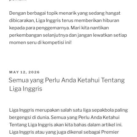
Dengan berbagai topik menarik yang sedang hangat
dibicarakan, Liga Inggris terus memberikan hiburan
kepada para penggemarnya. Mari kita nantikan
perkembangan selanjutnya dan jangan lewatkan setiap
momen seru di kompetisi ini!
POSTED
MAY 12, 2026
ON
Semua yang Perlu Anda Ketahui Tentang
Liga Inggris
Liga Inggris merupakan salah satu liga sepakbola paling
bergengsi di dunia. Semua yang Perlu Anda Ketahui
Tentang Liga Inggris akan kita bahas dalam artikel ini.
Liga Inggris atau yang juga dikenal sebagai Premier