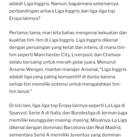
adalah Liga Inggris. Namun, bagaimana sebenarnya
perbandingan antara Liga Inggris dan liga-liga top
Eropa lainnya?
Pertama-tama, mari kita bahas mengenai kekuatan dan
kualitas tim-tim di Liga Inggris. Liga Inggris dikenal
dengan persaingan yang ketat dan intens, di mana tim-
tim seperti Manchester City, Liverpool, dan Chelsea
selalu bersaing untuk meraih gelar juara. Menurut
Arsene Wenger, mantan manajer Arsenal, “Liga Inggris
adalah liga yang paling kompetitif di dunia, karena
setiap tim memiliki potensi untuk mengalahkan tim-
tim besar.”
Di sisi lain, liga-liga top Eropa lainnya seperti La Liga di
Spanyol, Serie A di Italia, dan Bundesliga di Jerman juga
memiliki keunggulan masing-masing. Misalnya, La Liga
dikenal dengan dominasi Barcelona dan Real Madrid,
sementara Serie A memiliki Juventus yang dominan