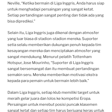
Neville, “Ketika bermain di Liga Inggris, Anda harus siap
untuk menghadapi persaingan yang sangat ketat.
Setiap pertandingan sangat penting dan tidak ada yang
bisa diprediksi.”
Selain itu, Liga Inggris juga dikenal dengan atmosfer
yang luar biasa di stadion-stadion mereka. Suporter
setia selalu memberikan dukungan penuh kepada tim
kesayangan mereka dan menciptakan atmosfer yang
sangat mendukung. Menurut pelatih Tottenham
Hotspur, Jose Mourinho, “Suporter di Liga Inggris
sangat bersemangat dan itu membuat pertandingan
semakin seru. Mereka memberikan motivasi ekstra
kepada para pemain untuk bermain lebih baik.”
Dalam Liga Inggris, setiap klub memiliki target untuk
meraih gelar juara dan lolos ke kompetisi Eropa.
Persaingan untuk merebut posisi puncak klasemen
sangat ketat dan setiap tim harus berjuang keras untuk