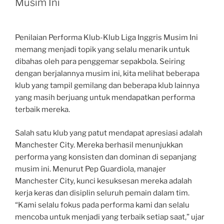
Musim Ini
Penilaian Performa Klub-Klub Liga Inggris Musim Ini
memang menjadi topik yang selalu menarik untuk
dibahas oleh para penggemar sepakbola. Seiring
dengan berjalannya musim ini, kita melihat beberapa
klub yang tampil gemilang dan beberapa klub lainnya
yang masih berjuang untuk mendapatkan performa
terbaik mereka.
Salah satu klub yang patut mendapat apresiasi adalah
Manchester City. Mereka berhasil menunjukkan
performa yang konsisten dan dominan di sepanjang
musim ini. Menurut Pep Guardiola, manajer
Manchester City, kunci kesuksesan mereka adalah
kerja keras dan disiplin seluruh pemain dalam tim.
“Kami selalu fokus pada performa kami dan selalu
mencoba untuk menjadi yang terbaik setiap saat,” ujar