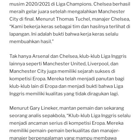
musim 2020/2021 di Liga Champions. Chelsea berhasil
meraih gelar juara setelah mengalahkan Manchester
City di final. Menurut Thomas Tuchel, manajer Chelsea,
“Kami bekerja keras sebagai tim dan hasilnya terlihat di
lapangan. Ini adalah bukti bahwa kerja keras selalu
membuahkan hasil.”
Tak hanya Arsenal dan Chelsea, klub-klub Liga Inggris
lainnya seperti Manchester United, Liverpool, dan
Manchester City juga memiliki sejarah sukses di
kompetisi Eropa. Mereka telah menjadi panutan bagi
klub-klub lain di Eropa dan menjadi bukti bahwa Liga
Inggris memiliki kualitas yang tidak diragukan lagi.
Menurut Gary Lineker, mantan pemain dan sekarang
seorang analis sepakbola, “Klub-klub Liga Inggris selalu
menjadi ancaman serius di kompetisi Eropa. Mereka
memiliki pemain-pemain berkualitas dan manajer-
manajer berpengalaman yang mampu membawa