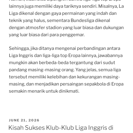
lainnya juga memiliki daya tariknya sendiri. Misalnya, La
Liga dikenal dengan gaya permainan yang indah dan
teknik yang halus, sementara Bundesliga dikenal
dengan atmosfer stadion yang luar biasa dan dukungan
yang luar biasa dari para penggemar.
Sehingga, jika ditanya mengenai perbandingan antara
Liga Inggris dan liga-liga top Eropa lainnya, jawabannya
mungkin akan berbeda-beda tergantung dari sudut
pandang masing-masing orang. Yang jelas, semua liga
tersebut memiliki kelebihan dan kekurangan masing-
masing, dan menjadikan persaingan sepakbola di Eropa
semakin menarik untuk dinikmati.
POSTED
JUNE 21, 2026
ON
Kisah Sukses Klub-Klub Liga Inggris di