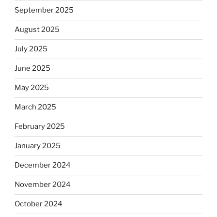
September 2025
August 2025
July 2025
June 2025
May 2025
March 2025
February 2025
January 2025
December 2024
November 2024
October 2024