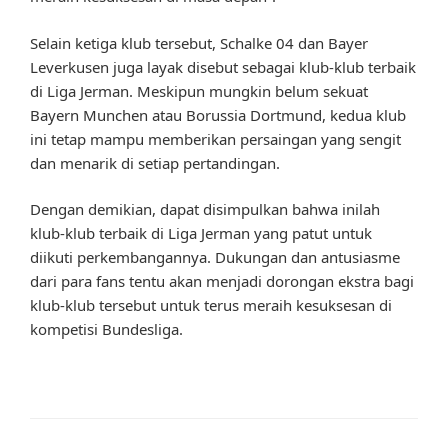
Selain ketiga klub tersebut, Schalke 04 dan Bayer
Leverkusen juga layak disebut sebagai klub-klub terbaik
di Liga Jerman. Meskipun mungkin belum sekuat
Bayern Munchen atau Borussia Dortmund, kedua klub
ini tetap mampu memberikan persaingan yang sengit
dan menarik di setiap pertandingan.
Dengan demikian, dapat disimpulkan bahwa inilah
klub-klub terbaik di Liga Jerman yang patut untuk
diikuti perkembangannya. Dukungan dan antusiasme
dari para fans tentu akan menjadi dorongan ekstra bagi
klub-klub tersebut untuk terus meraih kesuksesan di
kompetisi Bundesliga.