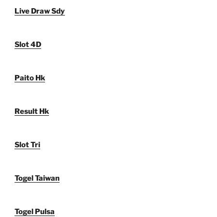
Live Draw Sdy
Slot 4D
Paito Hk
Result Hk
Slot Tri
Togel Taiwan
Togel Pulsa