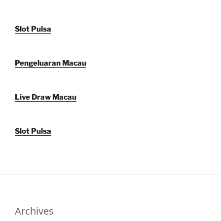
Slot Pulsa
Pengeluaran Macau
Live Draw Macau
Slot Pulsa
Archives