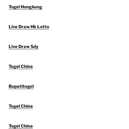
Togel Hongkong
Live Draw Hk Lotto
Live Draw Sdy
Togel China
Bupatitogel
Togel China
Togel China