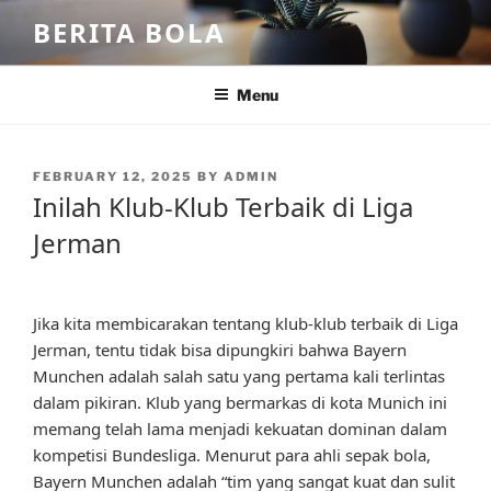
Skip
BERITA BOLA
to
content
Menu
POSTED
FEBRUARY 12, 2025
BY
ADMIN
ON
Inilah Klub-Klub Terbaik di Liga
Jerman
Jika kita membicarakan tentang klub-klub terbaik di Liga
Jerman, tentu tidak bisa dipungkiri bahwa Bayern
Munchen adalah salah satu yang pertama kali terlintas
dalam pikiran. Klub yang bermarkas di kota Munich ini
memang telah lama menjadi kekuatan dominan dalam
kompetisi Bundesliga. Menurut para ahli sepak bola,
Bayern Munchen adalah “tim yang sangat kuat dan sulit