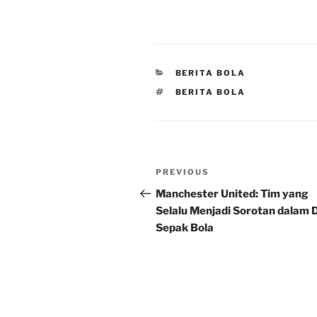
CATEGORIES
BERITA BOLA
TAGS
BERITA BOLA
Post
Previous
PREVIOUS
navigation
Post
Manchester United: Tim yang
Selalu Menjadi Sorotan dalam 
Sepak Bola