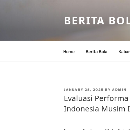
Skip
to
BERITA BO
content
Home
Berita Bola
Kabar
POSTED
JANUARY 25, 2025
BY
ADMIN
ON
Evaluasi Performa 
Indonesia Musim I