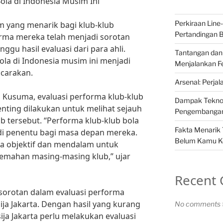
ola di Indonesia Musim Ini
Perkiraan Line
m yang menarik bagi klub-klub
Pertandingan Bo
orma mereka telah menjadi sorotan
gu hasil evaluasi dari para ahli.
Tantangan dan 
ola di Indonesia musim ini menjadi
Menjalankan Fe
icarakan.
Arsenal: Perjal
i Kusuma, evaluasi performa klub-klub
Dampak Teknolo
enting dilakukan untuk melihat sejauh
Pengembangan 
 tersebut. “Performa klub-klub bola
Fakta Menarik 
di penentu bagi masa depan mereka.
Belum Kamu K
ara objektif dan mendalam untuk
emahan masing-masing klub,” ujar
Recent
 sorotan dalam evaluasi performa
ja Jakarta. Dengan hasil yang kurang
No comments t
a Jakarta perlu melakukan evaluasi