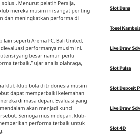
lusi. Menurut pelatih Persija,
Slot Dana
klub mereka musim ini sangat penting
n dan meningkatkan performa di
Togel Kamboj
ub lain seperti Arema FC, Bali United,
dievaluasi performanya musim ini.
Live Draw Sd
 potensi yang besar namun perlu
rma terbaik,” ujar analis olahraga,
Slot Pulsa
ma klub-klub bola di Indonesia musim
Slot Deposit P
rsebut dapat memperbaiki kelemahan
ereka di masa depan. Evaluasi yang
n mendalam akan menjadi kunci
Live Draw Sd
tersebut. Semoga musim depan, klub-
 memberikan performa terbaik untuk
Slot 4D
g.