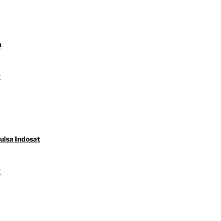
a
y
ulsa Indosat
y