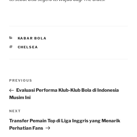
CATEGORIES
KABAR BOLA
TAGS
CHELSEA
Post
Previous
PREVIOUS
navigation
Post
Evaluasi Performa Klub-Klub Bola di Indonesia
Musim Ini
Next
NEXT
Post
Transfer Pemain Top di Liga Inggris yang Menarik
Perhatian Fans