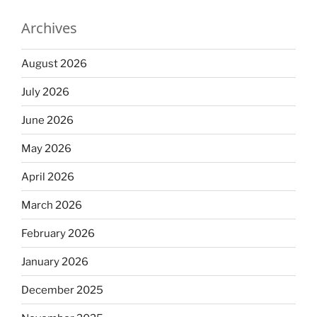
Archives
August 2026
July 2026
June 2026
May 2026
April 2026
March 2026
February 2026
January 2026
December 2025