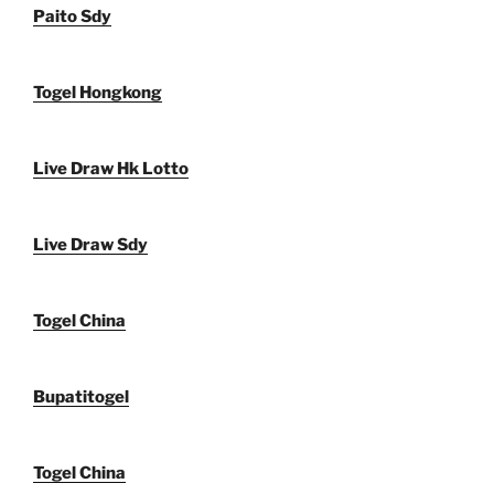
Paito Sdy
Togel Hongkong
Live Draw Hk Lotto
Live Draw Sdy
Togel China
Bupatitogel
Togel China