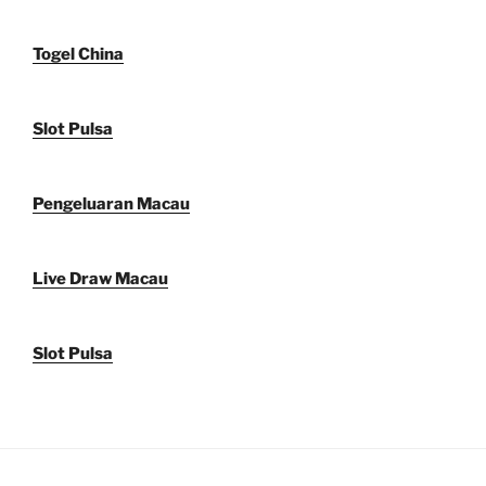
Togel China
Slot Pulsa
Pengeluaran Macau
Live Draw Macau
Slot Pulsa