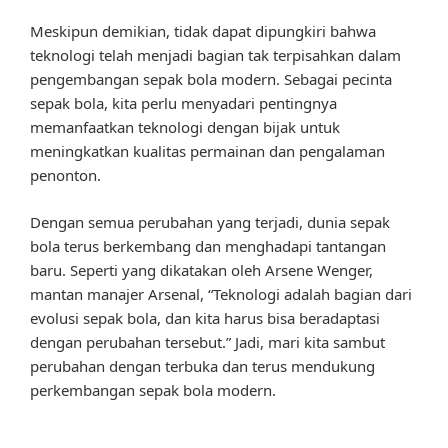
Meskipun demikian, tidak dapat dipungkiri bahwa
teknologi telah menjadi bagian tak terpisahkan dalam
pengembangan sepak bola modern. Sebagai pecinta
sepak bola, kita perlu menyadari pentingnya
memanfaatkan teknologi dengan bijak untuk
meningkatkan kualitas permainan dan pengalaman
penonton.
Dengan semua perubahan yang terjadi, dunia sepak
bola terus berkembang dan menghadapi tantangan
baru. Seperti yang dikatakan oleh Arsene Wenger,
mantan manajer Arsenal, “Teknologi adalah bagian dari
evolusi sepak bola, dan kita harus bisa beradaptasi
dengan perubahan tersebut.” Jadi, mari kita sambut
perubahan dengan terbuka dan terus mendukung
perkembangan sepak bola modern.