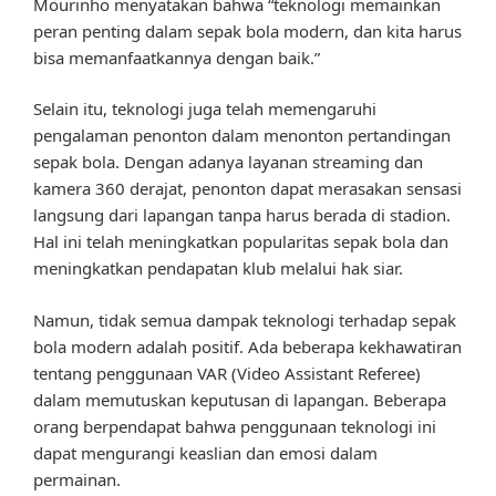
Mourinho menyatakan bahwa “teknologi memainkan
peran penting dalam sepak bola modern, dan kita harus
bisa memanfaatkannya dengan baik.”
Selain itu, teknologi juga telah memengaruhi
pengalaman penonton dalam menonton pertandingan
sepak bola. Dengan adanya layanan streaming dan
kamera 360 derajat, penonton dapat merasakan sensasi
langsung dari lapangan tanpa harus berada di stadion.
Hal ini telah meningkatkan popularitas sepak bola dan
meningkatkan pendapatan klub melalui hak siar.
Namun, tidak semua dampak teknologi terhadap sepak
bola modern adalah positif. Ada beberapa kekhawatiran
tentang penggunaan VAR (Video Assistant Referee)
dalam memutuskan keputusan di lapangan. Beberapa
orang berpendapat bahwa penggunaan teknologi ini
dapat mengurangi keaslian dan emosi dalam
permainan.