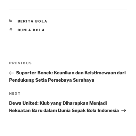
CATEGORIES
BERITA BOLA
TAGS
DUNIA BOLA
Post
Previous
PREVIOUS
navigation
Post
Suporter Bonek: Keunikan dan Keistimewaan dari
Pendukung Setia Persebaya Surabaya
Next
NEXT
Post
Dewa United: Klub yang Diharapkan Menjadi
Kekuatan Baru dalam Dunia Sepak Bola Indonesia