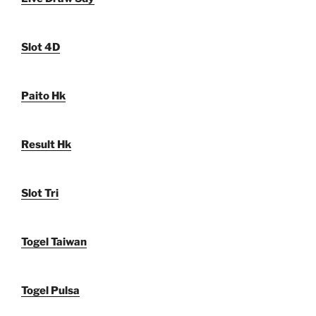
Slot 4D
Paito Hk
Result Hk
Slot Tri
Togel Taiwan
Togel Pulsa