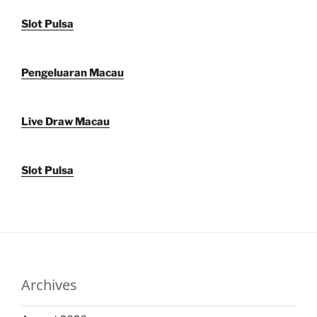
Slot Pulsa
Pengeluaran Macau
Live Draw Macau
Slot Pulsa
Archives