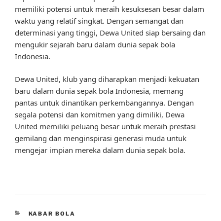
memiliki potensi untuk meraih kesuksesan besar dalam
waktu yang relatif singkat. Dengan semangat dan
determinasi yang tinggi, Dewa United siap bersaing dan
mengukir sejarah baru dalam dunia sepak bola
Indonesia.
Dewa United, klub yang diharapkan menjadi kekuatan
baru dalam dunia sepak bola Indonesia, memang
pantas untuk dinantikan perkembangannya. Dengan
segala potensi dan komitmen yang dimiliki, Dewa
United memiliki peluang besar untuk meraih prestasi
gemilang dan menginspirasi generasi muda untuk
mengejar impian mereka dalam dunia sepak bola.
CATEGORIES
KABAR BOLA