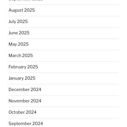
August 2025
July 2025
June 2025
May 2025
March 2025
February 2025
January 2025
December 2024
November 2024
October 2024
September 2024