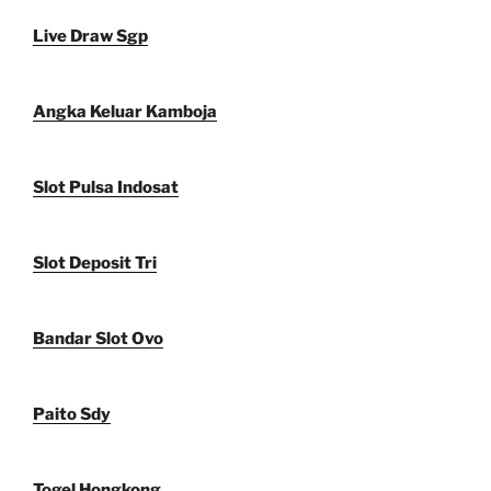
Live Draw Sgp
Angka Keluar Kamboja
Slot Pulsa Indosat
Slot Deposit Tri
Bandar Slot Ovo
Paito Sdy
Togel Hongkong