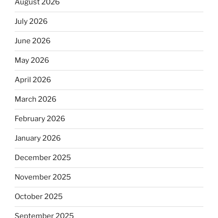
August 2026
July 2026
June 2026
May 2026
April 2026
March 2026
February 2026
January 2026
December 2025
November 2025
October 2025
September 2025