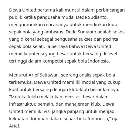
Dewa United pertama kali muncul dalam perbincangan
publik ketika pengusaha muda, Dede Sudianto,
mengumumkan rencananya untuk mendirikan klub
sepak bola yang ambisius. Dede Sudianto adalah sosok
yang dikenal sebagai pengusaha sukses dan pecinta
sepak bola sejati. Ia percaya bahwa Dewa United
memiliki potensi yang besar untuk bersaing di level
tertinggi dalam kompetisi sepak bola Indonesia.
Menurut Arief Setiawan, seorang analis sepak bola
terkemuka, Dewa United memiliki modal yang cukup
kuat untuk bersaing dengan klub-klub besar lainnya.
“Mereka telah melakukan investasi besar dalam
infrastruktur, pemain, dan manajemen klub. Dewa
United memiliki visi jangka panjang untuk menjadi
kekuatan dominan dalam sepak bola Indonesia,” ujar
Arief.