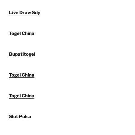
Live Draw Sdy
Togel China
Bupatitogel
Togel China
Togel China
Slot Pulsa