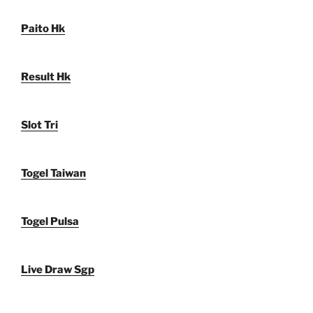
Paito Hk
Result Hk
Slot Tri
Togel Taiwan
Togel Pulsa
Live Draw Sgp