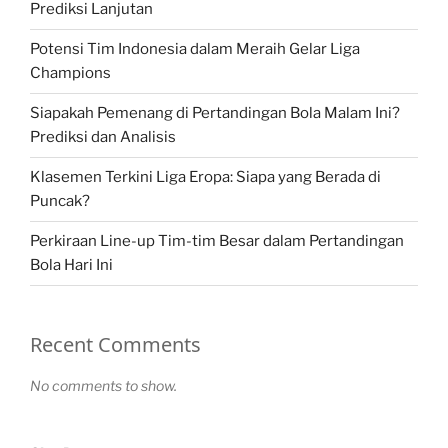
Prediksi Lanjutan
Potensi Tim Indonesia dalam Meraih Gelar Liga
Champions
Siapakah Pemenang di Pertandingan Bola Malam Ini?
Prediksi dan Analisis
Klasemen Terkini Liga Eropa: Siapa yang Berada di
Puncak?
Perkiraan Line-up Tim-tim Besar dalam Pertandingan
Bola Hari Ini
Recent Comments
No comments to show.