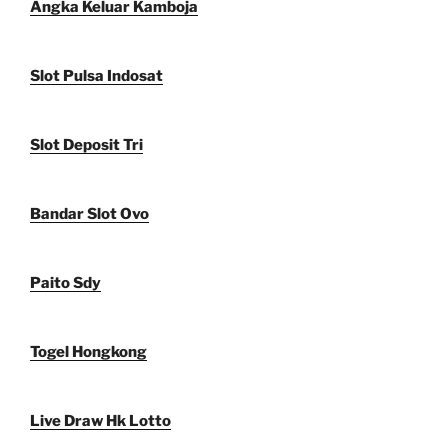
Angka Keluar Kamboja
Slot Pulsa Indosat
Slot Deposit Tri
Bandar Slot Ovo
Paito Sdy
Togel Hongkong
Live Draw Hk Lotto