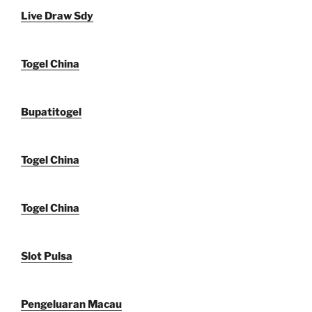
Live Draw Sdy
Togel China
Bupatitogel
Togel China
Togel China
Slot Pulsa
Pengeluaran Macau