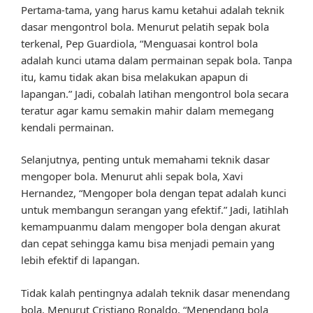
Pertama-tama, yang harus kamu ketahui adalah teknik
dasar mengontrol bola. Menurut pelatih sepak bola
terkenal, Pep Guardiola, “Menguasai kontrol bola
adalah kunci utama dalam permainan sepak bola. Tanpa
itu, kamu tidak akan bisa melakukan apapun di
lapangan.” Jadi, cobalah latihan mengontrol bola secara
teratur agar kamu semakin mahir dalam memegang
kendali permainan.
Selanjutnya, penting untuk memahami teknik dasar
mengoper bola. Menurut ahli sepak bola, Xavi
Hernandez, “Mengoper bola dengan tepat adalah kunci
untuk membangun serangan yang efektif.” Jadi, latihlah
kemampuanmu dalam mengoper bola dengan akurat
dan cepat sehingga kamu bisa menjadi pemain yang
lebih efektif di lapangan.
Tidak kalah pentingnya adalah teknik dasar menendang
bola. Menurut Cristiano Ronaldo, “Menendang bola