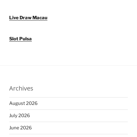
Live Draw Macau
Slot Pulsa
Archives
August 2026
July 2026
June 2026