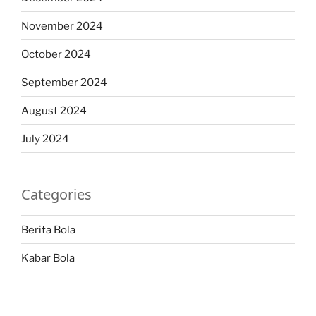
November 2024
October 2024
September 2024
August 2024
July 2024
Categories
Berita Bola
Kabar Bola