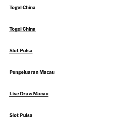
Togel China
Togel China
Slot Pulsa
Pengeluaran Macau
Live Draw Macau
Slot Pulsa