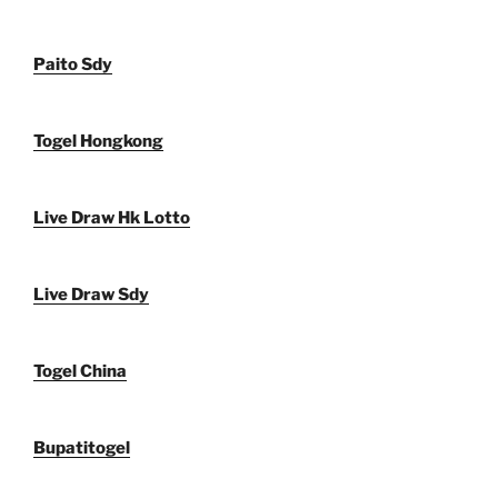
Paito Sdy
Togel Hongkong
Live Draw Hk Lotto
Live Draw Sdy
Togel China
Bupatitogel