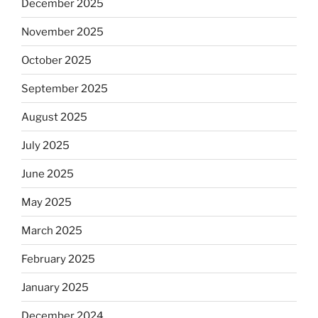
December 2025
November 2025
October 2025
September 2025
August 2025
July 2025
June 2025
May 2025
March 2025
February 2025
January 2025
December 2024