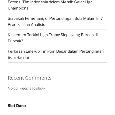
Potensi Tim Indonesia dalam Meraih Gelar Liga
Champions
Siapakah Pemenang di Pertandingan Bola Malam Ini?
Prediksi dan Analisis
Klasemen Terkini Liga Eropa: Siapa yang Berada di
Puncak?
Perkiraan Line-up Tim-tim Besar dalam Pertandingan
Bola Hari Ini
Recent Comments
No comments to show.
Slot Dana