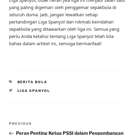
yang paling digemari oleh penggemar sepakbola di
seluruh dunia. Jadi, jangan lewatkan setiap
pertandingan Liga Spanyol dan nikmati keindahan
sepakbola yang ditawarkan oleh liga ini. Semua yang
perlu Anda ketahui tentang Liga Spanyol telah kita
bahas dalam artikel ini, semoga bermanfaat!
CATEGORIES
BERITA BOLA
TAGS
LIGA SPANYOL
Post
Previous
PREVIOUS
navigation
Post
Peran Penting Ketua PSSI dalam Pengembangan