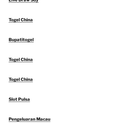
Live Draw Sdy
Togel China
Bupatitogel
Togel China
Togel China
Slot Pulsa
Pengeluaran Macau