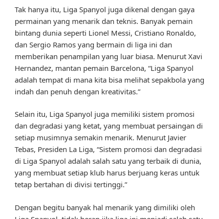
Tak hanya itu, Liga Spanyol juga dikenal dengan gaya
permainan yang menarik dan teknis. Banyak pemain
bintang dunia seperti Lionel Messi, Cristiano Ronaldo,
dan Sergio Ramos yang bermain di liga ini dan
memberikan penampilan yang luar biasa. Menurut Xavi
Hernandez, mantan pemain Barcelona, “Liga Spanyol
adalah tempat di mana kita bisa melihat sepakbola yang
indah dan penuh dengan kreativitas.”
Selain itu, Liga Spanyol juga memiliki sistem promosi
dan degradasi yang ketat, yang membuat persaingan di
setiap musimnya semakin menarik. Menurut Javier
Tebas, Presiden La Liga, “Sistem promosi dan degradasi
di Liga Spanyol adalah salah satu yang terbaik di dunia,
yang membuat setiap klub harus berjuang keras untuk
tetap bertahan di divisi tertinggi.”
Dengan begitu banyak hal menarik yang dimiliki oleh
Liga Spanyol, tidak heran jika liga ini menjadi salah satu