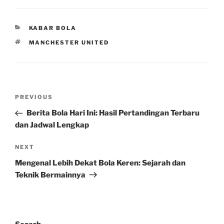
CATEGORIES
KABAR BOLA
TAGS
MANCHESTER UNITED
Post
Previous
PREVIOUS
navigation
Post
Berita Bola Hari Ini: Hasil Pertandingan Terbaru
dan Jadwal Lengkap
Next
NEXT
Post
Mengenal Lebih Dekat Bola Keren: Sejarah dan
Teknik Bermainnya