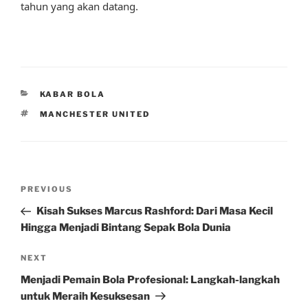
tahun yang akan datang.
CATEGORIES
KABAR BOLA
TAGS
MANCHESTER UNITED
Post
Previous
PREVIOUS
navigation
Post
Kisah Sukses Marcus Rashford: Dari Masa Kecil
Hingga Menjadi Bintang Sepak Bola Dunia
Next
NEXT
Post
Menjadi Pemain Bola Profesional: Langkah-langkah
untuk Meraih Kesuksesan