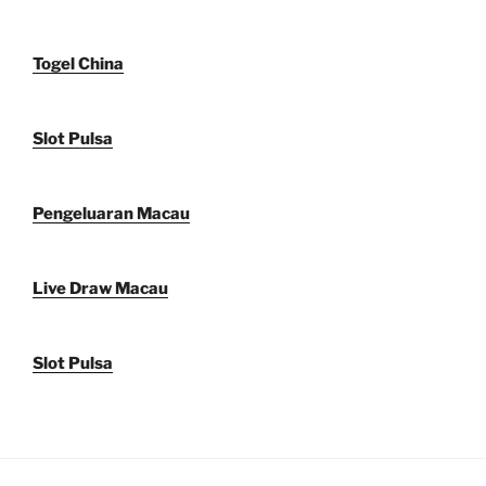
Togel China
Slot Pulsa
Pengeluaran Macau
Live Draw Macau
Slot Pulsa