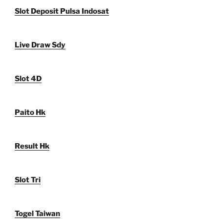
Slot Deposit Pulsa Indosat
Live Draw Sdy
Slot 4D
Paito Hk
Result Hk
Slot Tri
Togel Taiwan