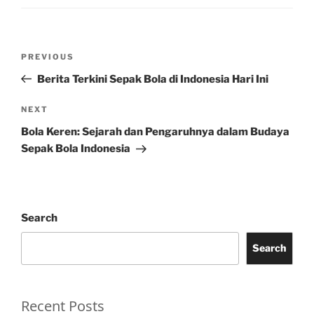
Post
Previous
PREVIOUS
navigation
Post
Berita Terkini Sepak Bola di Indonesia Hari Ini
Next
NEXT
Post
Bola Keren: Sejarah dan Pengaruhnya dalam Budaya
Sepak Bola Indonesia
Search
Search
Recent Posts