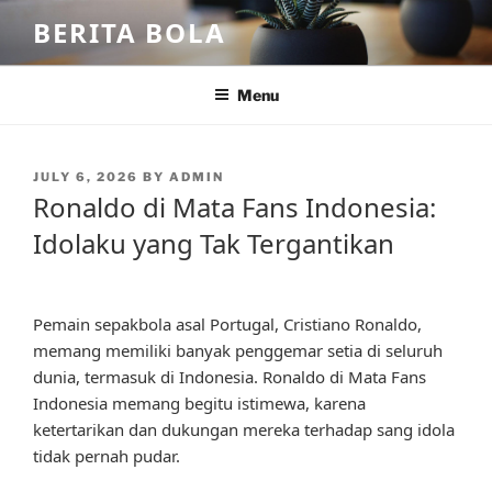
Skip
BERITA BOLA
to
content
Menu
POSTED
JULY 6, 2026
BY
ADMIN
ON
Ronaldo di Mata Fans Indonesia:
Idolaku yang Tak Tergantikan
Pemain sepakbola asal Portugal, Cristiano Ronaldo,
memang memiliki banyak penggemar setia di seluruh
dunia, termasuk di Indonesia. Ronaldo di Mata Fans
Indonesia memang begitu istimewa, karena
ketertarikan dan dukungan mereka terhadap sang idola
tidak pernah pudar.