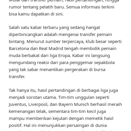
rumor tentang pelatih baru. Semua informasi terkini
bisa kamu dapatkan di sini.
Salah satu kabar terbaru yang sedang hangat
diperbincangkan adalah mengenai transfer pemain
bintang. Menurut sumber terpercaya, klub besar seperti
Barcelona dan Real Madrid tengah membidik pemain
muda berbakat dari liga Eropa. Kabar ini langsung
mengundang reaksi dari para penggemar sepakbola
yang tak sabar menantikan pergerakan di bursa
transfer.
Tak hanya itu, hasil pertandingan di berbagai liga juga
menjadi sorotan utama. Tim-tim unggulan seperti
Juventus, Liverpool, dan Bayern Munich berhasil meraih
kemenangan telak, sementara tim-tim kecil juga
mampu memberikan kejutan dengan memetik hasil
positif. Hal ini menunjukkan persaingan di dunia