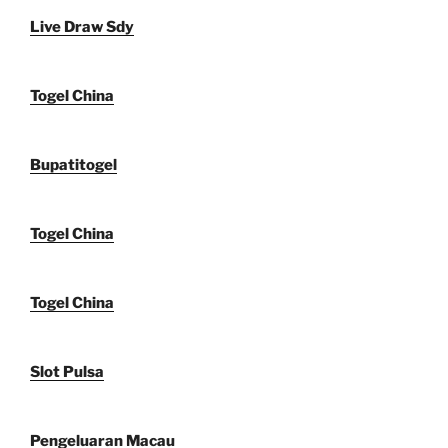
Live Draw Sdy
Togel China
Bupatitogel
Togel China
Togel China
Slot Pulsa
Pengeluaran Macau