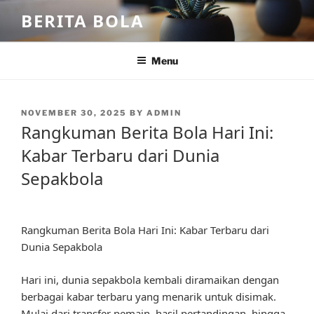
Skip
BERITA BOLA
to
content
Menu
POSTED
NOVEMBER 30, 2025
BY
ADMIN
ON
Rangkuman Berita Bola Hari Ini:
Kabar Terbaru dari Dunia
Sepakbola
Rangkuman Berita Bola Hari Ini: Kabar Terbaru dari
Dunia Sepakbola
Hari ini, dunia sepakbola kembali diramaikan dengan
berbagai kabar terbaru yang menarik untuk disimak.
Mulai dari transfer pemain, hasil pertandingan, hingga