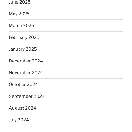
June 2025
May 2025
March 2025
February 2025
January 2025
December 2024
November 2024
October 2024
September 2024
August 2024
July 2024