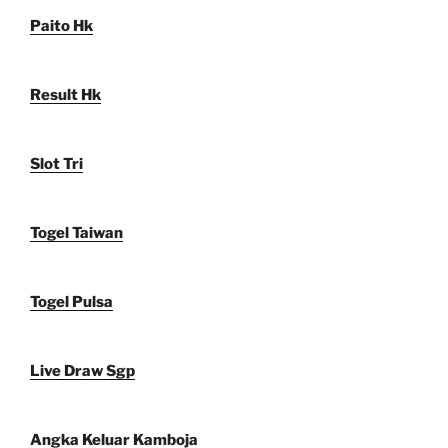
Paito Hk
Result Hk
Slot Tri
Togel Taiwan
Togel Pulsa
Live Draw Sgp
Angka Keluar Kamboja