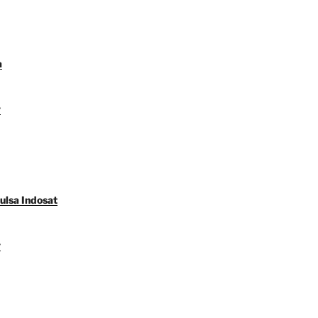
a
y
ulsa Indosat
y