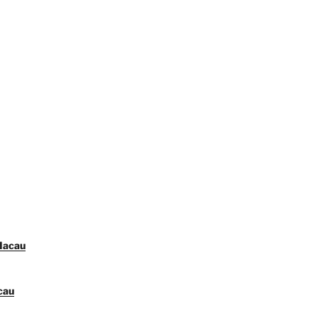
Macau
cau