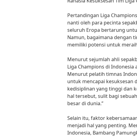
Rahasia Kesuksesan Tim Liga 
Pertandingan Liga Champions 
nanti oleh para pecinta sepakb
seluruh Eropa bertarung untu
Namun, bagaimana dengan ti
memiliki potensi untuk merai
Menurut sejumlah ahli sepakb
Liga Champions di Indonesia a
Menurut pelatih timnas Indon
untuk mencapai kesuksesan di
kedisiplinan yang tinggi dan 
hal tersebut, sulit bagi sebu
besar di dunia.”
Selain itu, faktor kebersamaa
menjadi hal yang penting. M
Indonesia, Bambang Pamungkas