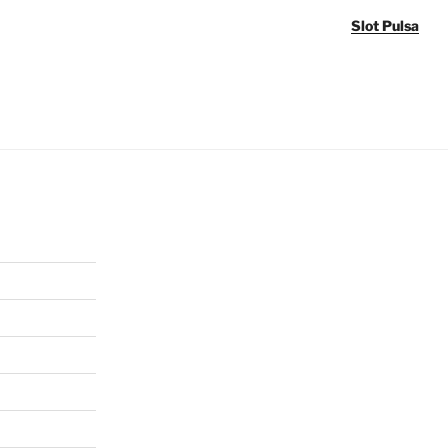
Slot Pulsa