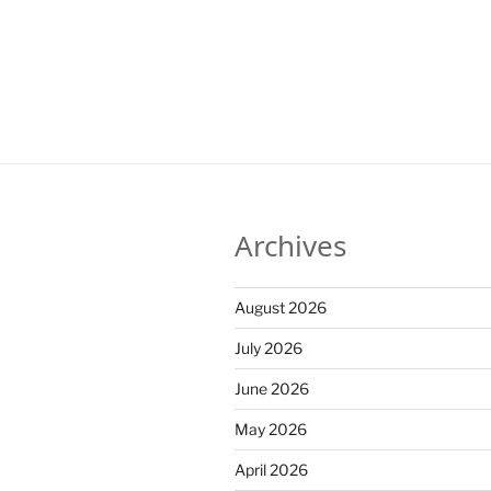
Archives
August 2026
July 2026
June 2026
May 2026
April 2026