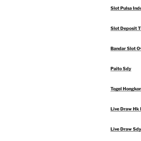
Slot Pulsa Ind
Slot Deposit T
Bandar Slot O
Paito Sdy
Togel Hongko
Live Draw Hk 
Live Draw Sd