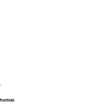
p
 Kamboja