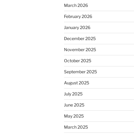
March 2026
February 2026
January 2026
December 2025
November 2025
October 2025
September 2025
August 2025
July 2025
June 2025
May 2025
March 2025