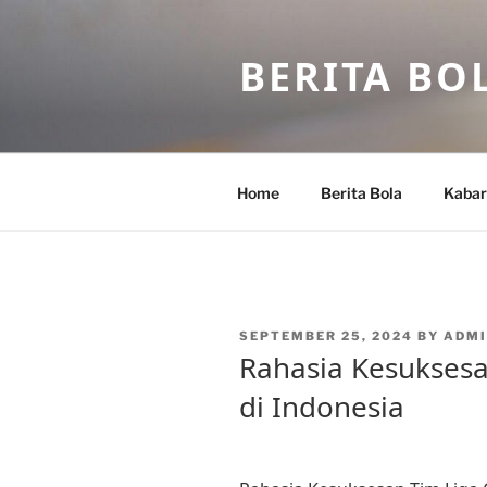
Skip
to
BERITA BO
content
Home
Berita Bola
Kabar
POSTED
SEPTEMBER 25, 2024
BY
ADMI
ON
Rahasia Kesukses
di Indonesia