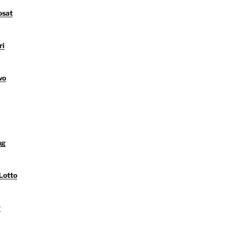
osat
ri
vo
ng
Lotto
y