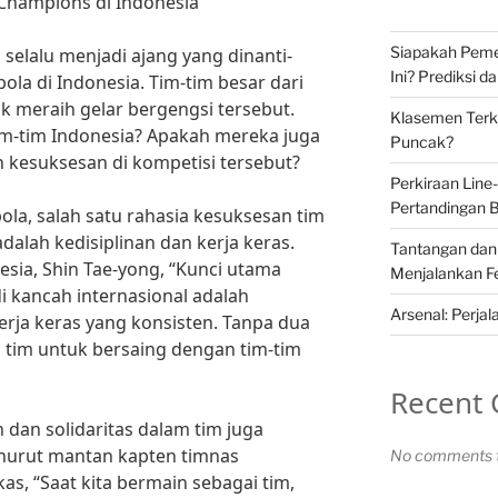
Champions di Indonesia
Siapakah Peme
selalu menjadi ajang yang dinanti-
Ini? Prediksi da
ola di Indonesia. Tim-tim besar dari
k meraih gelar bergengsi tersebut.
Klasemen Terki
m-tim Indonesia? Apakah mereka juga
Puncak?
h kesuksesan di kompetisi tersebut?
Perkiraan Line
Pertandingan Bo
ola, salah satu rahasia kesuksesan tim
dalah kedisiplinan dan kerja keras.
Tantangan dan 
esia, Shin Tae-yong, “Kunci utama
Menjalankan Fe
 kancah internasional adalah
Arsenal: Perjal
kerja keras yang konsisten. Tanpa dua
ah tim untuk bersaing dengan tim-tim
Recent
n dan solidaritas dalam tim juga
enurut mantan kapten timnas
No comments t
, “Saat kita bermain sebagai tim,